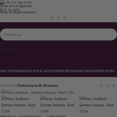
+90 216 336 66 26
Skip to navigation
BIZE ULAŞIN
Skip to main content
0
₺
0,00
0
ANA SAYFA
DEKORASYON & AKSESUAR
MOBILYA
SANAT
AYNA
AYDINLATMA
HALI & KILIM
KOLEKSIYON
MAN CAVE
HEDIYE FIKIRLERI
İLETIŞIM
Ana Sayfa
Dekorasyon & Aksesuar