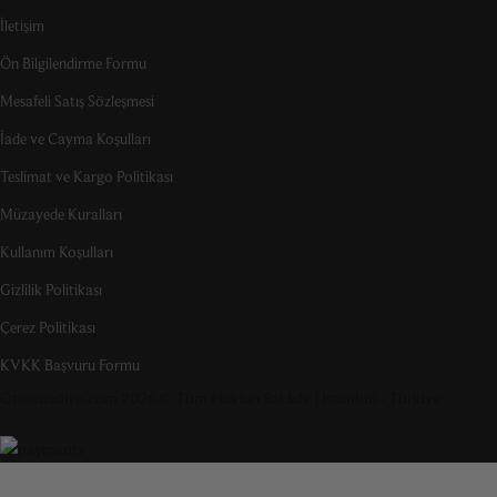
İletişim
Ön Bilgilendirme Formu
Mesafeli Satış Sözleşmesi
İade ve Cayma Koşulları
Teslimat ve Kargo Politikası
Müzayede Kuralları
Kullanım Koşulları
Gizlilik Politikası
Çerez Politikası
KVKK Başvuru Formu
Ottosuadiye.com 2026 © Tüm Hakları Saklıdır | İstanbul - Türkiye