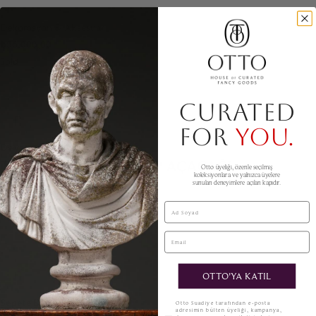
Dekorasyon & Aksesuar
₺
56.000,00
Sold
CURATED
FOR
YOU.
Devamını oku
TOLEDO KILIÇ MEKTUP AÇACAĞI
Otto üyeliği, özenle seçilmiş
koleksiyonlara ve yalnızca üyelere
sunulan deneyimlere açılan kapıdır.
Hediye Fikirleri
Ad Soyad
₺
3.000,00
Email
OTTO'YA KATIL
Sepete Ekle
KVKK
Otto Suadiye tarafından e-posta
adresimin bülten üyeliği, kampanya,