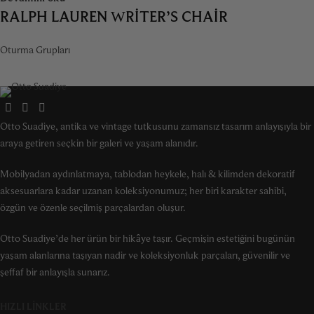
RALPH LAUREN WRITER’S CHAIR
Oturma Grupları
Otto Suadiye, antika ve vintage tutkusunu zamansız tasarım anlayışıyla bir
araya getiren seçkin bir galeri ve yaşam alanıdır.
Mobilyadan aydınlatmaya, tablodan heykele, halı & kilimden dekoratif
aksesuarlara kadar uzanan koleksiyonumuz; her biri karakter sahibi,
özgün ve özenle seçilmiş parçalardan oluşur.
Otto Suadiye’de her ürün bir hikâye taşır. Geçmişin estetiğini bugünün
yaşam alanlarına taşıyan nadir ve koleksiyonluk parçaları, güvenilir ve
şeffaf bir anlayışla sunarız.
HIZLI LINKLER