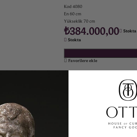
Kod 4080
En 60 cm
Yükseklik 70 cm
₺
384.000,00
Stokta
Stokta
Favorilere ekle