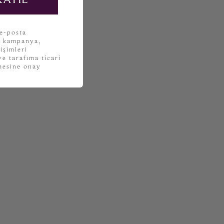
 e-posta
, kampanya,
işimleri
e tarafıma ticari
lmesine onay