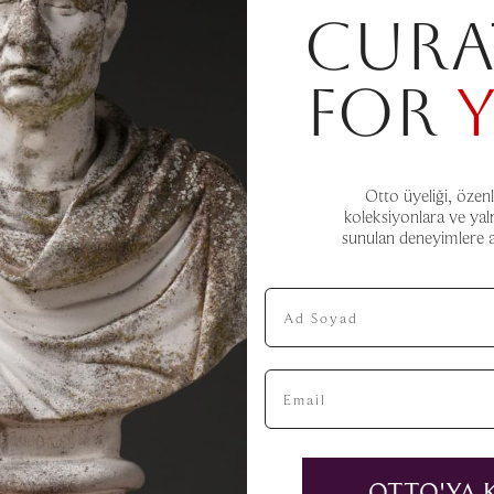
CURA
FOR
Otto üyeliği, özenl
koleksiyonlara ve yal
sunulan deneyimlere aç
Ad Soyad
Email
OTTO'YA 