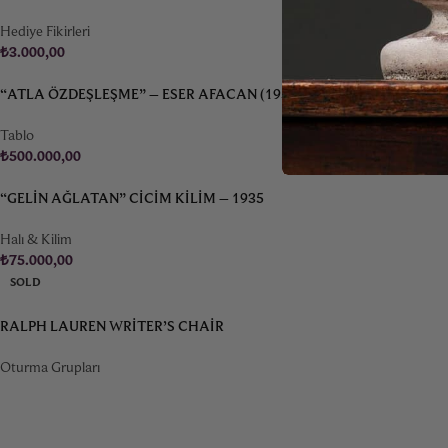
Hediye Fikirleri
₺
3.000,00
“ATLA ÖZDEŞLEŞME” – ESER AFACAN (1953-)
Tablo
₺
500.000,00
“GELIN AĞLATAN” CICIM KILIM – 1935
Halı & Kilim
₺
75.000,00
SOLD
RALPH LAUREN WRITER’S CHAIR
Oturma Grupları