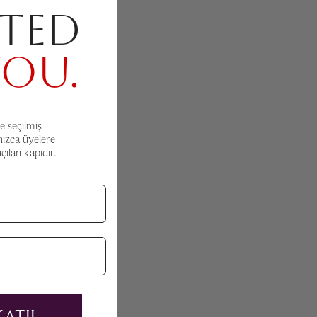
TED
YOU.
e seçilmiş
nızca üyelere
ılan kapıdır.
KATIL