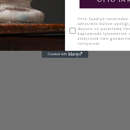
KVKK
Otto Suadiye tarafından
adresimin bülten üyeliği
duyuru ve pazarlama ilet
kapsamında işlenmesine v
elektronik ileti gönderi
veriyorum.