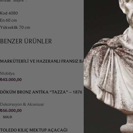
Kod 4080
En 60 cm
Yükseklik 70 cm
BENZER ÜRÜNLER
MARKÜTERILI VE HAZERANLI FRANSIZ BANKET
Mobilya
₺
43.000,00
DÖKÜM BRONZ ANTIKA “TAZZA” – 1876
Dekorasyon & Aksesuar
₺
56.000,00
SOLD
TOLEDO KILIÇ MEKTUP AÇACAĞI