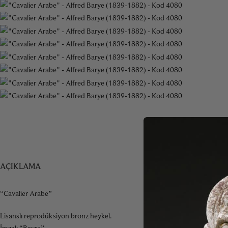
AÇIKLAMA
“Cavalier Arabe”
Lisanslı reprodüksiyon bronz heykel.
İmzalı “Bayre”.