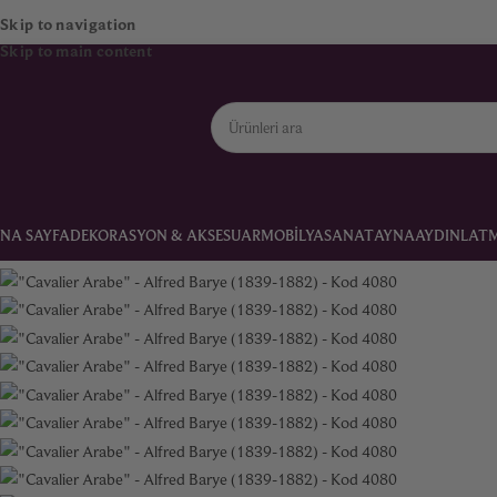
Skip to navigation
Skip to main content
NA SAYFA
DEKORASYON & AKSESUAR
MOBILYA
SANAT
AYNA
AYDINLAT
Ana Sayfa
Dekorasyon & Aksesuar
“Cavalier Arabe” – Alfred Barye (18