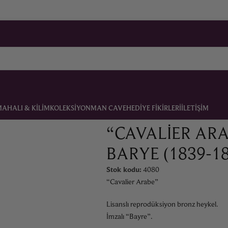
MA
HALI & KILIM
KOLEKSIYON
MAN CAVE
HEDIYE FIKIRLERI
İLETIŞIM
39-1882)
“CAVALIER ARA
BARYE (1839-18
Stok kodu:
4080
“Cavalier Arabe”
Lisanslı reprodüksiyon bronz heykel.
İmzalı “Bayre”.