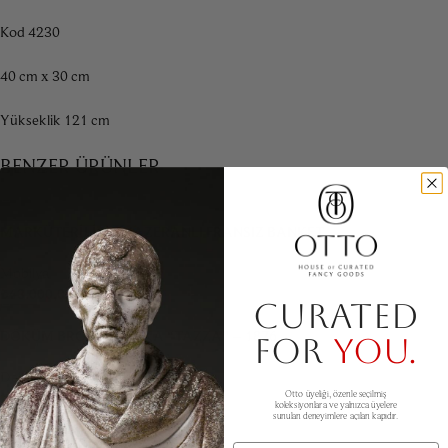
Kod 4230
40 cm x 30 cm
Yükseklik 121 cm
BENZER ÜRÜNLER
MARKÜTERILI VE HAZERANLI FRANSIZ BANKET
Mobilya
₺
43.000,00
CURATED
DÖKÜM BRONZ ANTIKA “TAZZA” – 1876
FOR
YOU.
Dekorasyon & Aksesuar
₺
56.000,00
Otto üyeliği, özenle seçilmiş
koleksiyonlara ve yalnızca üyelere
Sold
sunulan deneyimlere açılan kapıdır.
Ad Soyad