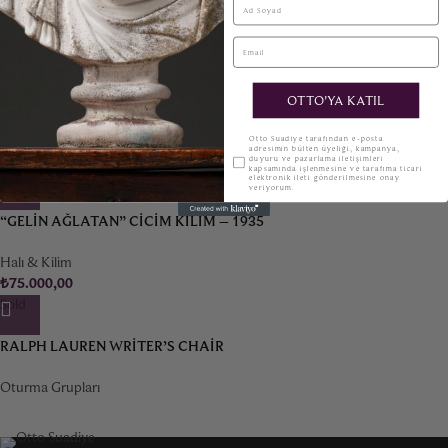
TOLEDO KILIÇ MEKTUP AÇACAĞI
Email
Hediye Fikirleri
₺
3.000,00
OTTO'YA KATIL
“ATLA ÖZDEŞLEŞME” – ESER AFACAN (1953-)
KVKK
Otto Suadiye tarafından e-posta
adresimin bülten üyeliği, kampanya,
Tablo
duyuru ve pazarlama iletişimleri
kapsamında işlenmesine ve tarafıma ticari
₺
500.000,00
elektronik ileti gönderilmesine onay
veriyorum.
“GELIN AĞLATAN” CICIM KILIM – 1935
Halı & Kilim
₺
75.000,00
Sold
RALPH LAUREN WRITER’S CHAIR
Oturma Grupları