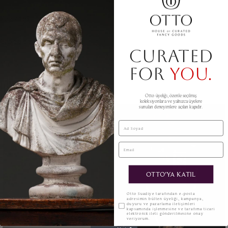
Kod 4167
Çap 50 cm
CURATED
Yükseklil 50 cm
FOR
YOU.
BENZER ÜRÜNLER
Otto üyeliği, özenle seçilmiş
koleksiyonlara ve yalnızca üyelere
sunulan deneyimlere açılan kapıdır.
SOLD
Ad Soyad
Email
OTTO'YA KATIL
KVKK
Otto Suadiye tarafından e-posta
adresimin bülten üyeliği, kampanya,
duyuru ve pazarlama iletişimleri
kapsamında işlenmesine ve tarafıma ticari
elektronik ileti gönderilmesine onay
veriyorum.