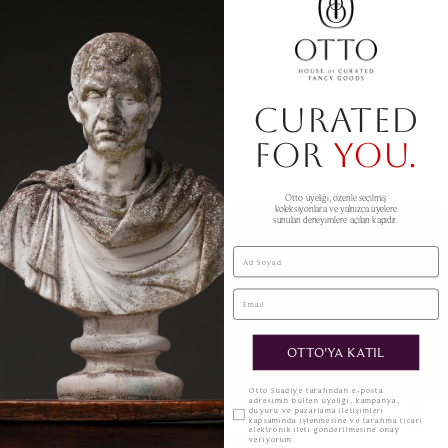
Kod 4161
Çap 35 cm
CURATED
Derinlik 8 cm
FOR
YOU.
BENZER ÜRÜNLER
Otto üyeliği, özenle seçilmiş
koleksiyonlara ve yalnızca üyelere
sunulan deneyimlere açılan kapıdır.
Ad Soyad
Email
OTTO'YA KATIL
KVKK
Otto Suadiye tarafından e-posta
adresimin bülten üyeliği, kampanya,
duyuru ve pazarlama iletişimleri
kapsamında işlenmesine ve tarafıma ticari
elektronik ileti gönderilmesine onay
veriyorum.