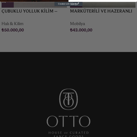
ÇUBUKLU YOLLUK KILIM –
MARKÜTERILI VE HAZERANLI
1980
FRANSIZ BANKET
Halı & Kilim
Mobilya
₺
50.000,00
₺
43.000,00