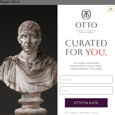
Sepete Ekle
“GELIN AĞLATAN” CICIM KILIM – 1935
Halı & Kilim
₺
75.000,00
Sold
CURATED
FOR
YOU.
Devamını oku
Otto üyeliği, özenle seçilmiş
koleksiyonlara ve yalnızca üyelere
sunulan deneyimlere açılan kapıdır.
RALPH LAUREN WRITER’S CHAIR
Ad Soyad
Oturma Grupları
Email
OTTO'YA KATIL
KVKK
Otto Suadiye tarafından e-posta
Sepete Ekle