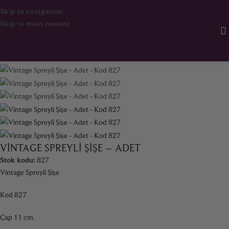
Skip to navigation
Skip to main content
Ana Sayfa
Dekorasyon & Aksesuar
Ürünlere dön
VINTAGE SPREYLI ŞIŞE – ADET
Stok kodu:
827
Vintage Spreyli Şişe
Kod 827
Çap 11 cm.