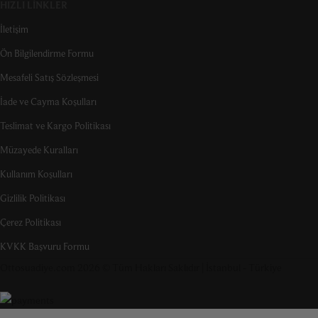
HIZLI LINKLER
İletişim
Ön Bilgilendirme Formu
Mesafeli Satış Sözleşmesi
İade ve Cayma Koşulları
Teslimat ve Kargo Politikası
Müzayede Kuralları
Kullanım Koşulları
Gizlilik Politikası
Çerez Politikası
KVKK Başvuru Formu
Ottosuadiye.com 2026 © Tüm Hakları Saklıdır | İstanbul - Türkiye