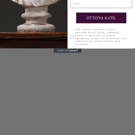
OTTO'YA KATIL
KVKK
Otto Suadiye tarafından e-posta
adresimin bülten üyeliği, kampanya,
duyuru ve pazarlama iletişimleri
kapsamında işlenmesine ve tarafıma ticari
elektronik ileti gönderilmesine onay
veriyorum.