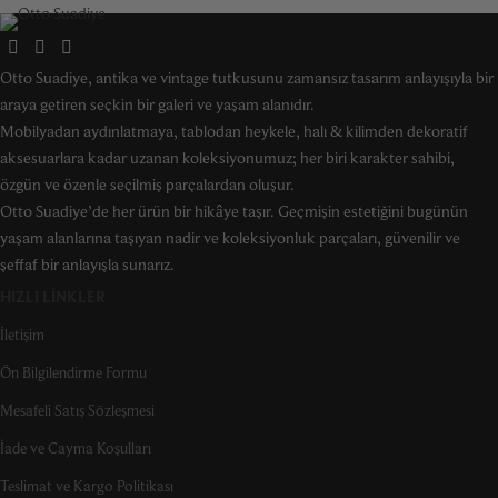
Otto Suadiye, antika ve vintage tutkusunu zamansız tasarım anlayışıyla bir
araya getiren seçkin bir galeri ve yaşam alanıdır.
Mobilyadan aydınlatmaya, tablodan heykele, halı & kilimden dekoratif
aksesuarlara kadar uzanan koleksiyonumuz; her biri karakter sahibi,
özgün ve özenle seçilmiş parçalardan oluşur.
Otto Suadiye’de her ürün bir hikâye taşır. Geçmişin estetiğini bugünün
yaşam alanlarına taşıyan nadir ve koleksiyonluk parçaları, güvenilir ve
şeffaf bir anlayışla sunarız.
HIZLI LINKLER
İletişim
Ön Bilgilendirme Formu
Mesafeli Satış Sözleşmesi
İade ve Cayma Koşulları
Teslimat ve Kargo Politikası