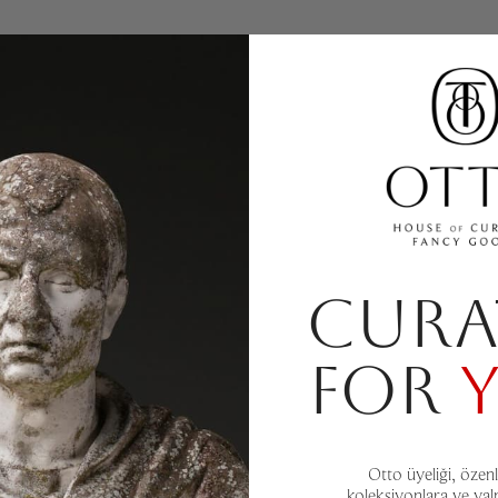
CURA
FOR
Otto üyeliği, özenl
koleksiyonlara ve yal