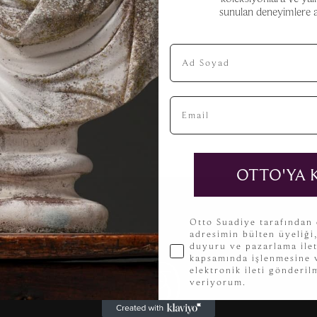
sunulan deneyimlere aç
Ad Soyad
Email
OTTO'YA 
KVKK
Otto Suadiye tarafından
adresimin bülten üyeliği
duyuru ve pazarlama ilet
kapsamında işlenmesine v
elektronik ileti gönderi
veriyorum.