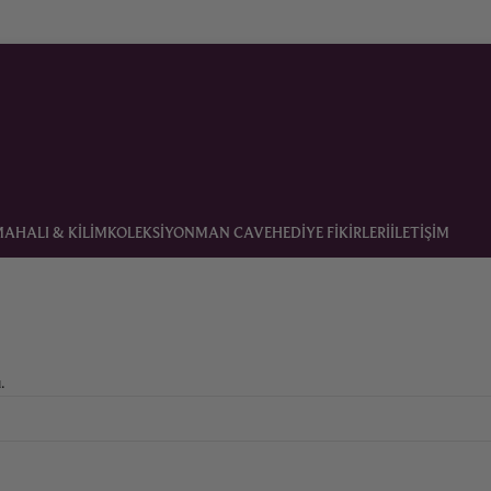
MA
HALI & KILIM
KOLEKSIYON
MAN CAVE
HEDIYE FIKIRLERI
İLETIŞIM
.