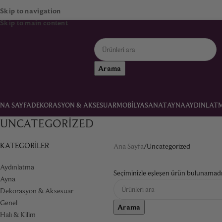
Skip to navigation
Skip to main content
Arama
NA SAYFA
DEKORASYON & AKSESUAR
MOBILYA
SANAT
AYNA
AYDINLAT
UNCATEGORIZED
KATEGORILER
Ana Sayfa
Uncategorized
Aydınlatma
Seçiminizle eşleşen ürün bulunamadı
Ayna
Dekorasyon & Aksesuar
Genel
Arama
Halı & Kilim