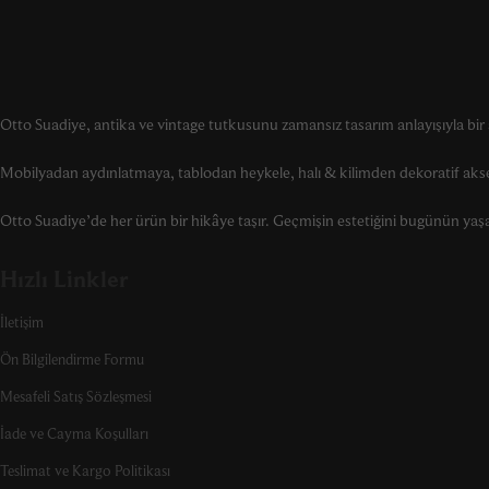
Otto Suadiye, antika ve vintage tutkusunu zamansız tasarım anlayışıyla bir a
Mobilyadan aydınlatmaya, tablodan heykele, halı & kilimden dekoratif akse
Otto Suadiye’de her ürün bir hikâye taşır. Geçmişin estetiğini bugünün yaşam 
Hızlı Linkler
İletişim
Ön Bilgilendirme Formu
Mesafeli Satış Sözleşmesi
İade ve Cayma Koşulları
Teslimat ve Kargo Politikası