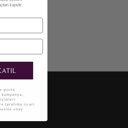
ılan kapıdır.
KATIL
 e-posta
, kampanya,
işimleri
e tarafıma ticari
lmesine onay