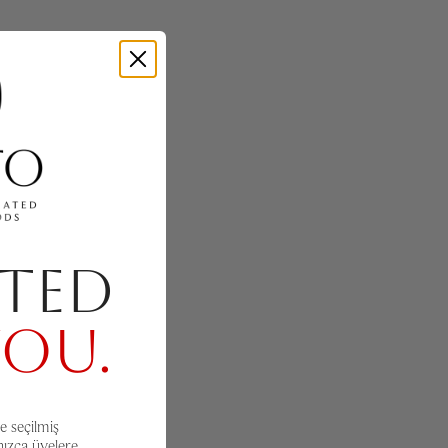
TED
YOU.
e seçilmiş
nızca üyelere