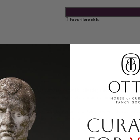
Favorilere ekle
field geleneğini daha yumuşak ve zarif bir siluetle yeniden yorumlayan, ma
e kıvrımlı hat sayesinde klasik Chesterfield formuna daha feminen ve akışk
şçiliği tufting detayları, zarif konturları ve kaliteli kahverengi deri döşe
CURA
 gösterişli ve sofistike iç mekânlar için zamansız bir odak parçasıdır.