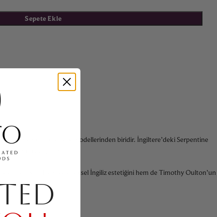
Sepete Ekle
rkanın en karakteristik modellerinden biridir. İngiltere’deki Serpentine
an bir duruş kazandırır.
mesiyle öne çıkar. Hem geleneksel İngiliz estetiğini hem de Timothy Oulton’un
TED