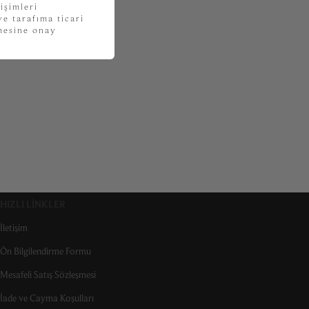
işimleri
e tarafıma ticari
lmesine onay
HIZLI LINKLER
İletişim
Ön Bilgilendirme Formu
Mesafeli Satış Sözleşmesi
İade ve Cayma Koşulları