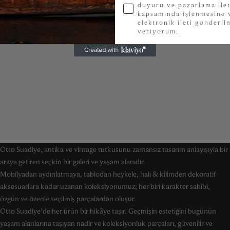
duyuru ve pazarlama ilet
kapsamında işlenmesine v
elektronik ileti gönderi
veriyorum.
Otto Suadiye, antika ve vintage tutkusunu zamansız tasarım anlayışıyla bir
araya getiren seçkin bir galeri ve yaşam alanıdır.
Mobilyadan aydınlatmaya, tablodan heykele, halı & kilimden dekoratif
aksesuarlara kadar uzanan koleksiyonumuz; her biri karakter sahibi,
özgün ve özenle seçilmiş parçalardan oluşur.
Otto Suadiye’de her ürün bir hikâye taşır. Geçmişin estetiğini bugünün
yaşam alanlarına taşıyan nadir ve koleksiyonluk parçaları, güvenilir ve