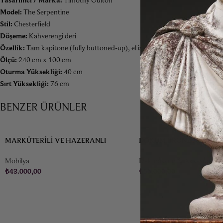
Model:
The Serpentine
Stil:
Chesterfield
Döşeme:
Kahverengi deri
Özellik:
Tam kapitone (fully buttoned-up), el işçiliği tufting
Ölçü:
240 cm x 100 cm
Oturma Yüksekliği:
40 cm
Sırt Yüksekliği:
76 cm
BENZER ÜRÜNLER
MARKÜTERILI VE HAZERANLI
DÖKÜM BRONZ ANTIKA 
FRANSIZ BANKET
1876
Mobilya
Dekorasyon & Aksesuar
₺
43.000,00
₺
56.000,00