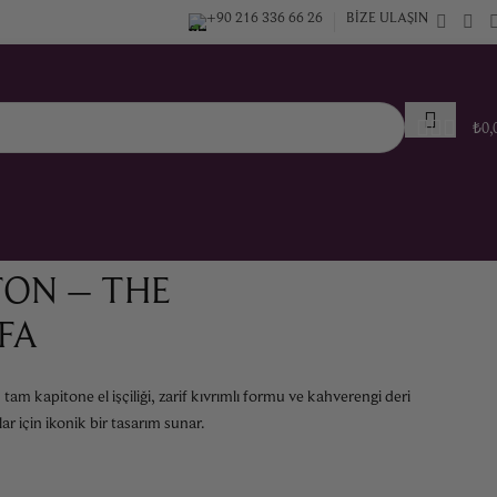
+90 216 336 66 26
BIZE ULAŞIN
₺
0,
ON – THE
FA
m kapitone el işçiliği, zarif kıvrımlı formu ve kahverengi deri
r için ikonik bir tasarım sunar.