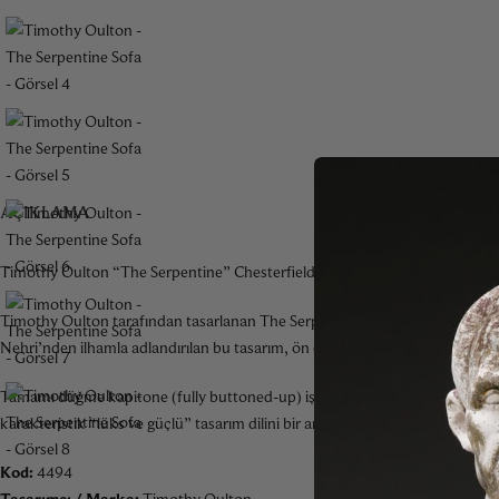
AÇIKLAMA
Timothy Oulton “The Serpentine” Chesterfield Kanepe.
Timothy Oulton tarafından tasarlanan The Serpentine kanepe, klasik Chester
Nehri’nden ilhamla adlandırılan bu tasarım, ön oturum bölümündeki akıcı v
Tamamı düğme kapitone (fully buttoned-up) işçiliğe sahip olan bu model, el i
karakteristik “lüks ve güçlü” tasarım dilini bir araya getiren The Serpentine,
Kod:
4494
Tasarımcı / Marka:
Timothy Oulton