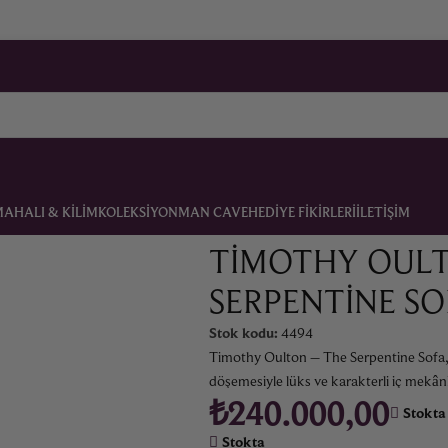
MA
HALI & KILIM
KOLEKSIYON
MAN CAVE
HEDIYE FIKIRLERI
İLETIŞIM
ofa
TIMOTHY OULT
SERPENTINE SO
Stok kodu:
4494
Timothy Oulton – The Serpentine Sofa, ta
döşemesiyle lüks ve karakterli iç mekânla
₺
240.000,00
Stokta
Stokta