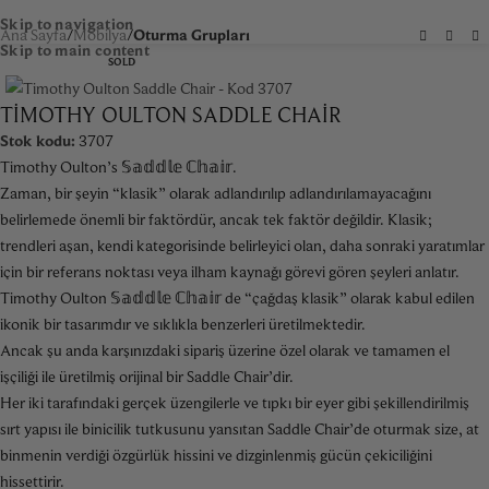
Skip to navigation
Ana Sayfa
Mobilya
Oturma Grupları
Skip to main content
SOLD
TIMOTHY OULTON SADDLE CHAIR
Stok kodu:
3707
Timothy Oulton’s 𝕊𝕒𝕕𝕕𝕝𝕖 ℂ𝕙𝕒𝕚𝕣.
Zaman, bir şeyin “klasik” olarak adlandırılıp adlandırılamayacağını
belirlemede önemli bir faktördür, ancak tek faktör değildir. Klasik;
trendleri aşan, kendi kategorisinde belirleyici olan, daha sonraki yaratımlar
için bir referans noktası veya ilham kaynağı görevi gören şeyleri anlatır.
Timothy Oulton 𝕊𝕒𝕕𝕕𝕝𝕖 ℂ𝕙𝕒𝕚𝕣 de “çağdaş klasik” olarak kabul edilen
ikonik bir tasarımdır ve sıklıkla benzerleri üretilmektedir.
Ancak şu anda karşınızdaki sipariş üzerine özel olarak ve tamamen el
işçiliği ile üretilmiş orijinal bir Saddle Chair’dir.
Her iki tarafındaki gerçek üzengilerle ve tıpkı bir eyer gibi şekillendirilmiş
sırt yapısı ile binicilik tutkusunu yansıtan Saddle Chair’de oturmak size, at
binmenin verdiği özgürlük hissini ve dizginlenmiş gücün çekiciliğini
hissettirir.