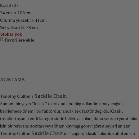
Kod 3707
74 cm. x 106 cm.
Oturma yükseklik 41cm.
Sırt yükseklik 78 cm.
Stokta yok
Favorilere ekle
AÇIKLAMA
Timothy Oulton’s 𝕊𝕒𝕕𝕕𝕝𝕖 ℂ𝕙𝕒𝕚𝕣.
Zaman, bir şeyin “klasik” olarak adlandırılıp adlandırılamayacağını
belirlemede önemli bir faktördür, ancak tek faktör değildir. Klasik;
trendleri aşan, kendi kategorisinde belirleyici olan, daha sonraki yaratımlar
için bir referans noktası veya ilham kaynağı görevi gören şeyleri anlatır.
Timothy Oulton 𝕊𝕒𝕕𝕕𝕝𝕖 ℂ𝕙𝕒𝕚𝕣 de “çağdaş klasik” olarak kabul edilen