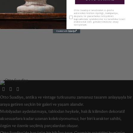
KVKK
Otto Suadiye tarafından e-posta
adresimin bülten üyeliği, kampanya,
duyuru ve pazarlama iletişimleri
kapsamında işlenmesine ve tarafıma ticari
elektronik ileti gönderilmesine onay
veriyorum.
Otto Suadiye, antika ve vintage tutkusunu zamansız tasarım anlayışıyla bir
araya getiren seçkin bir galeri ve yaşam alanıdır.
Mobilyadan aydınlatmaya, tablodan heykele, halı & kilimden dekoratif
aksesuarlara kadar uzanan koleksiyonumuz; her biri karakter sahibi,
özgün ve özenle seçilmiş parçalardan oluşur.
Otto Suadiye’de her ürün bir hikâye taşır. Geçmişin estetiğini bugünün