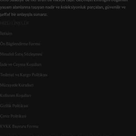
yaşam alanlarına taşıyan nadir ve koleksiyonluk parçaları, güvenilir ve
şeffaf bir anlayışla sunarız.
HIZLI LINKLER
İletişim
Ön Bilgilendirme Formu
Mesafeli Satış Sözleşmesi
İade ve Cayma Koşulları
Teslimat ve Kargo Politikası
Müzayede Kuralları
Kullanım Koşulları
Gizlilik Politikası
Çerez Politikası
KVKK Başvuru Formu
Ottosuadiye.com 2026 © Tüm Hakları Saklıdır | İstanbul - Türkiye