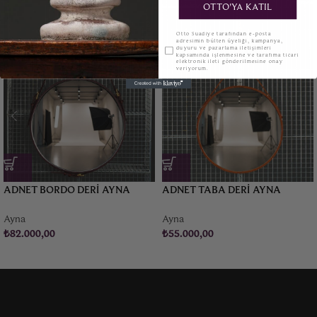
OTTO'YA KATIL
KVKK
Otto Suadiye tarafından e-posta
adresimin bülten üyeliği, kampanya,
duyuru ve pazarlama iletişimleri
kapsamında işlenmesine ve tarafıma ticari
elektronik ileti gönderilmesine onay
veriyorum.
ADNET BORDO DERI AYNA
ADNET TABA DERI AYNA
Ayna
Ayna
₺
82.000,00
₺
55.000,00