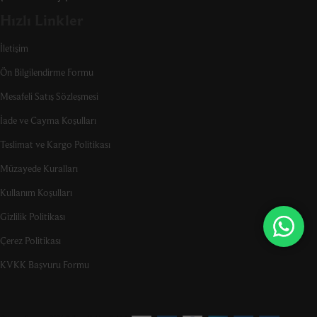
Hızlı Linkler
İletişim
Ön Bilgilendirme Formu
Mesafeli Satış Sözleşmesi
İade ve Cayma Koşulları
Teslimat ve Kargo Politikası
Müzayede Kuralları
Kullanım Koşulları
Gizlilik Politikası
Çerez Politikası
KVKK Başvuru Formu