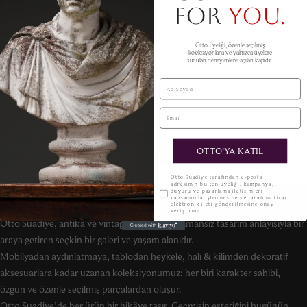
FOR
YOU.
Otto üyeliği, özenle seçilmiş
koleksiyonlara ve yalnızca üyelere
sunulan deneyimlere açılan kapıdır.
Ad Soyad
Email
OTTO'YA KATIL
KVKK
Otto Suadiye tarafından e-posta
adresimin bülten üyeliği, kampanya,
duyuru ve pazarlama iletişimleri
kapsamında işlenmesine ve tarafıma ticari
elektronik ileti gönderilmesine onay
veriyorum.
Otto Suadiye, antika ve vintage tutkusunu zamansız tasarım anlayışıyla bir
araya getiren seçkin bir galeri ve yaşam alanıdır.
Mobilyadan aydınlatmaya, tablodan heykele, halı & kilimden dekoratif
aksesuarlara kadar uzanan koleksiyonumuz; her biri karakter sahibi,
özgün ve özenle seçilmiş parçalardan oluşur.
Otto Suadiye’de her ürün bir hikâye taşır. Geçmişin estetiğini bugünün