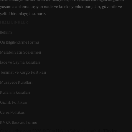
yaşam alanlarına taşıyan nadir ve koleksiyonluk parçaları, güvenilir ve
şeffaf bir anlayışla sunarız.
HIZLI LINKLER
İletişim
Ön Bilgilendirme Formu
Mesafeli Satış Sözleşmesi
İade ve Cayma Koşulları
Teslimat ve Kargo Politikası
Müzayede Kuralları
Kullanım Koşulları
Gizlilik Politikası
Çerez Politikası
KVKK Başvuru Formu
Ottosuadiye.com 2026 © Tüm Hakları Saklıdır | İstanbul - Türkiye