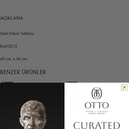
AÇIKLAMA
Saim Erken Tablosu
Kod 3212
40 cm. x 36 cm.
BENZER ÜRÜNLER
DÖKÜM DEMIR BAHÇE
ANTIKA KLARNET
ÇIÇEKLIĞI, FRANSA
Hediye Fikirleri
Hediye Fikirleri
₺
23.000,00
₺
14.500,00
CURATED