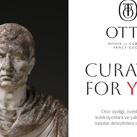
ğini modern bir yorumla buluşturur. Şeffaf yüzey üzerinde uzanan kırmızı ve y
ş ağız formu içecek sunumunu estetik bir deneyime dönüştürür. Günlük kullan
çekici bir stil vurgusu yaratır.
CURA
FOR
Otto üyeliği, özenl
koleksiyonlara ve yal
sunulan deneyimlere aç