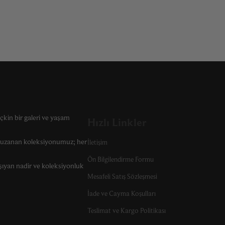
çkin bir galeri ve yaşam
Hızlı Linkler
r uzanan koleksiyonumuz; her
İletişim
Ön Bilgilendirme Formu
şıyan nadir ve koleksiyonluk
Mesafeli Satış Sözleşmesi
İade ve Cayma Koşulları
Teslimat ve Kargo Politikası