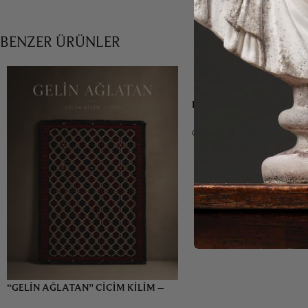
BENZER ÜRÜNLER
SOLD
RALPH LAUREN WRITER’
Oturma Grupları
“GELIN AĞLATAN” CICIM KILIM –
1935