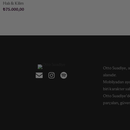
Halı & Kilim
₺
75.000,00
Otto Suadiye, a
alanıdır.
Mobilyadan ayd
biri karakter s
Otto Suadiye’de
parçaları, güveni