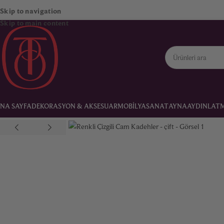
Skip to navigation
Skip to main content
NA SAYFA
DEKORASYON & AKSESUAR
MOBILYA
SANAT
AYNA
AYDINLAT
Ana Sayfa
Dekorasyon & Aksesuar
Renkli Çizgili Cam Kadehler – çift