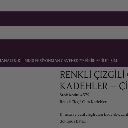
MA
HALI & KILIM
KOLEKSIYON
MAN CAVE
HEDIYE FIKIRLERI
İLETIŞIM
RENKLI ÇIZGIL
KADEHLER – ÇI
Stok kodu:
4579
Renkli Çizgili Cam Kadehler
Kırmızı ve yeşil çizgili cam kadehler, za
dokunuş katar.