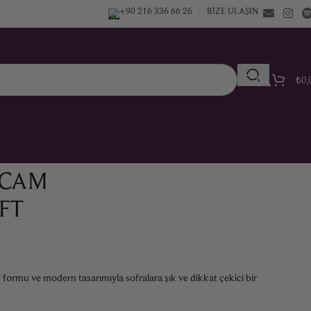
+90 216 336 66 26
BIZE ULAŞIN
₺
0,
I CAM
FT
rif formu ve modern tasarımıyla sofralara şık ve dikkat çekici bir