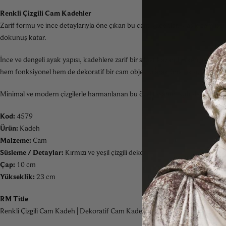
Renkli Çizgili Cam Kadehler
Zarif formu ve ince detaylarıyla öne çıkan bu cam kadehler, klasik cam işçili
dokunuş katar.
İnce ve dengeli ayak yapısı, kadehlere zarif bir siluet kazandırırken; geni
hem fonksiyonel hem de dekoratif bir cam objesi olarak öne çıkar.
Minimal ve modern çizgilerle harmanlanan bu özel tasarım, sofralarda dikkat 
Kod:
4579
Ürün:
Kadeh
Malzeme:
Cam
Süsleme / Detaylar:
Kırmızı ve yeşil çizgili dekor
Çap:
10 cm
Yükseklik:
23 cm
RM Title
Renkli Çizgili Cam Kadeh | Dekoratif Cam Kadehler | Kod 4579