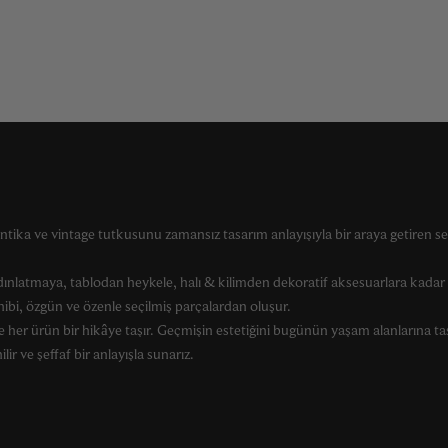
ntika ve vintage tutkusunu zamansız tasarım anlayışıyla bir araya getiren se
ınlatmaya, tablodan heykele, halı & kilimden dekoratif aksesuarlara kada
ahibi, özgün ve özenle seçilmiş parçalardan oluşur.
 her ürün bir hikâye taşır. Geçmişin estetiğini bugünün yaşam alanlarına ta
lir ve şeffaf bir anlayışla sunarız.