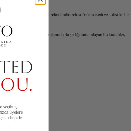
eşil çizgiler, sade formu hareketlendirerek sofralara canlı ve sofistike bir
ımın yanı sıra özel davet sofralarında da şıklığı tamamlayan bu kadehler,
TED
YOU.
e seçilmiş
nızca üyelere
ılan kapıdır.