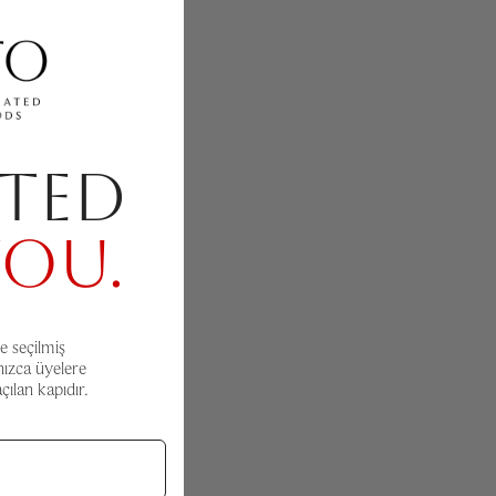
TED
YOU.
e seçilmiş
nızca üyelere
ılan kapıdır.