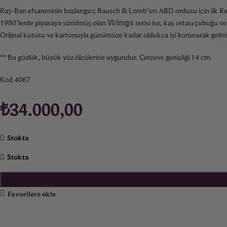
Ray-Ban efsanesinin başlangıcı; Bausch & Lomb’un ABD ordusu için ilk Ray-
1980’lerde piyasaya sürülmüş olan 𝕎𝕚𝕟𝕘𝕤 serisi ise; kaş ortası çubuğ
Orijinal kutusu ve kartonuyla günümüze kadar oldukça iyi korunarak gelmi
** Bu gözlük, büyük yüz ölçülerine uygundur. Çerçeve genişliği 14 cm.
Kod 4067
₺
34.000,00
Stokta
Stokta
Favorilere ekle