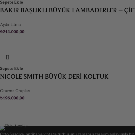
Sepete Ekle
BAKIR BAŞLIKLI BÜYÜK LAMBADERLER – ÇIF
Aydınlatma
₺
214.000,00
Sepete Ekle
NICOLE SMITH BÜYÜK DERI KOLTUK
Oturma Grupları
₺
196.000,00
Otto Suadiye, antika ve vintage tutkusunu zamansız tasarım anlayışıyla bir a