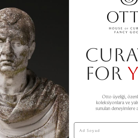
CURA
FOR
Otto üyeliği, özenl
koleksiyonlara ve yal
sunulan deneyimlere aç
Ad Soyad