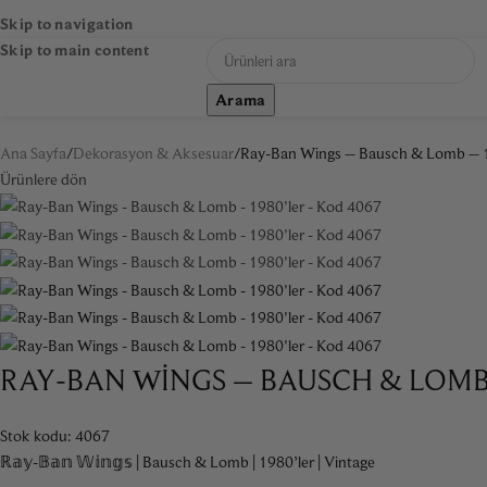
Skip to navigation
Skip to main content
Arama
NA SAYFA
DEKORASYON & AKSESUAR
MOBILYA
SANAT
AYNA
AYDINLAT
Ana Sayfa
Dekorasyon & Aksesuar
Ray-Ban Wings – Bausch & Lomb – 1
Ürünlere dön
RAY-BAN WINGS – BAUSCH & LOMB 
Stok kodu:
4067
ℝ𝕒𝕪-𝔹𝕒𝕟 𝕎𝕚𝕟𝕘𝕤 | Bausch & Lomb | 1980’ler | Vintage