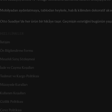
Mobilyadan aydınlatmaya, tablodan heykele, halı & kilimden dekoratif akse
Otto Suadiye’de her ürün bir hikâye taşır. Geçmişin estetiğini bugünün yaşam 
HIZLI LINKLER
İletişim
Ön Bilgilendirme Formu
Mesafeli Satış Sözleşmesi
İade ve Cayma Koşulları
Teslimat ve Kargo Politikası
Müzayede Kuralları
Kullanım Koşulları
Gizlilik Politikası
Çerez Politikası