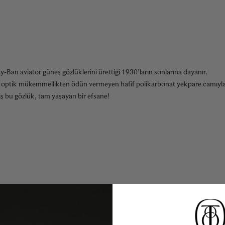
Ban aviator güneş gözlüklerini ürettiği 1930’ların sonlarına dayanır.
u ve optik mükemmellikten ödün vermeyen hafif polikarbonat yekpare camıyla
ş bu gözlük, tam yaşayan bir efsane!