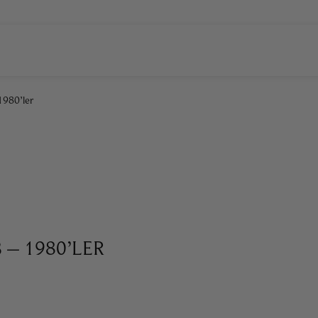
MA
HALI & KILIM
KOLEKSIYON
MAN CAVE
HEDIYE FIKIRLERI
İLETIŞIM
980’ler
– 1980’LER