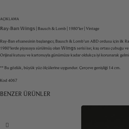
AÇIKLAMA
ℝ𝕒𝕪-𝔹𝕒𝕟 𝕎𝕚𝕟𝕘𝕤 | Bausch & Lomb | 1980’ler | Vintage
Ray-Ban efsanesinin başlangıcı; Bausch & Lomb’un ABD ordusu için ilk Ray-
1980’lerde piyasaya sürülmüş olan 𝕎𝕚𝕟𝕘𝕤 serisi ise; kaş ortası çubuğ
Orijinal kutusu ve kartonuyla günümüze kadar oldukça iyi korunarak gelmi
** Bu gözlük, büyük yüz ölçülerine uygundur. Çerçeve genişliği 14 cm.
Kod 4067
BENZER ÜRÜNLER