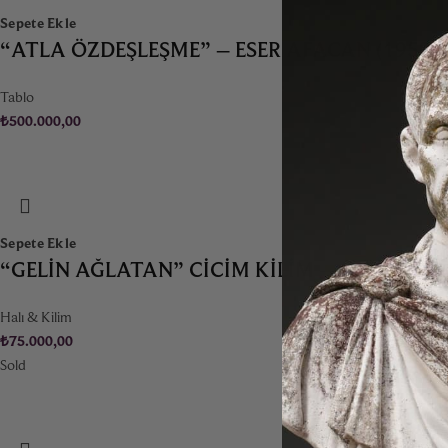
Sepete Ekle
“ATLA ÖZDEŞLEŞME” – ESER AFACAN (1953-)
Tablo
₺
500.000,00
Sepete Ekle
“GELIN AĞLATAN” CICIM KILIM – 1935
Halı & Kilim
₺
75.000,00
Sold