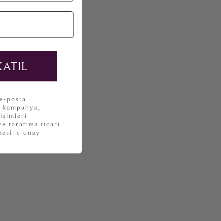
KATIL
 e-posta
, kampanya,
işimleri
e tarafıma ticari
lmesine onay