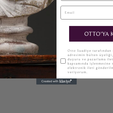
Email
OTTO'YA 
KVKK
Otto Suadiye tarafından
adresimin bülten üyeliği
duyuru ve pazarlama ilet
kapsamında işlenmesine v
elektronik ileti gönderi
veriyorum.