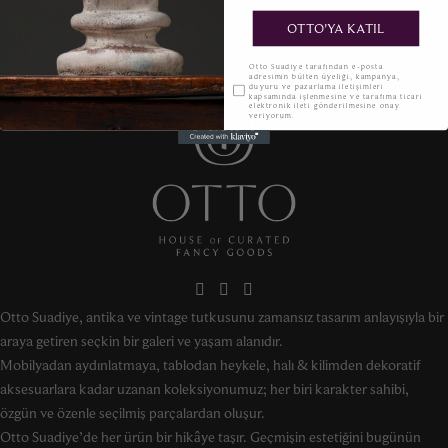
OTTO'YA KATIL
KVKK
Otto Suadiye tarafından e-posta
adresimin bülten üyeliği, kampanya,
duyuru ve pazarlama iletişimleri
kapsamında işlenmesine ve tarafıma ticari
elektronik ileti gönderilmesine onay
veriyorum.
Otto Suadiye, antika ve vintage tutkusunu zamansız tasarım anlayışıyla bir
araya getiren seçkin bir galeri ve yaşam alanıdır.
Mobilyadan aydınlatmaya, tablodan heykele, halı & kilimden dekoratif
aksesuarlara kadar uzanan koleksiyonumuz; her biri karakter sahibi,
özgün ve özenle seçilmiş parçalardan oluşur.
Otto Suadiye’de her ürün bir hikâye taşır. Geçmişin estetiğini bugünün