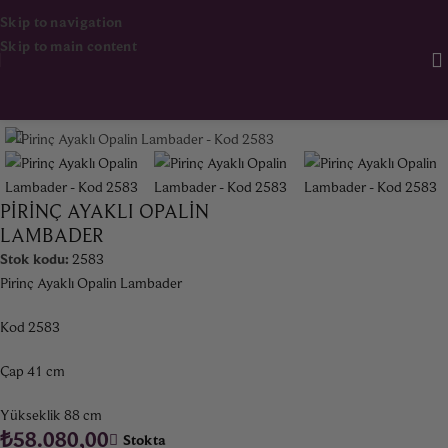
Skip to navigation
Skip to main content
Ana Sayfa
Aydınlatma
PIRINÇ AYAKLI OPALIN
LAMBADER
Stok kodu:
2583
Pirinç Ayaklı Opalin Lambader
Kod 2583
Çap 41 cm
Yükseklik 88 cm
₺
58.080,00
Stokta