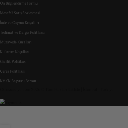
Ön Bilgilendirme Formu
Mesafeli Satış Sözleşmesi
İade ve Cayma Koşulları
Teslimat ve Kargo Politikası
Müzayede Kuralları
Kullanım Koşulları
Gizlilik Politikası
Çerez Politikası
KVKK Başvuru Formu
Ottosuadiye.com 2026 © Tüm Hakları Saklıdır | İstanbul - Türkiye