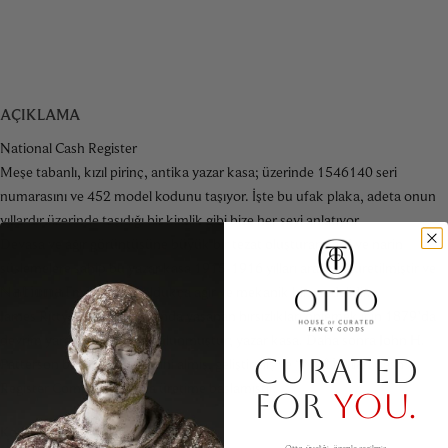
AÇIKLAMA
National Cash Register
Meşe tabanlı, kızıl pirinç, antika yazar kasa; üzerinde 1546140 seri
numarasını ve 452 model kodunu taşıyor. İşte bu ufak plaka, adeta onun
yıllardır üzerinde taşıdığı bir kimlik gibi bize her şeyi anlatıyor.
Devasa ve ağır görüntüsüne büyük bir tezat oluşturan zarif ve narin
süslemelere sahip bu yazar kasa 1915-1916 yılları arasında üretilmiştir ve
ℕ𝕒𝕥𝕚𝕠𝕟𝕒𝕝 markasının oldukça ağır ve mekanik bir modelidir.
James Ritty, Ohio’daki barında yaşanan hırsızlıkları önlemek için 1879’da
devrim yaratan bir icatta bulunmuştur; yazar kasa. Daha sonra John H.
CURATED
Patterson bu icadın patentini almış, geliştirmiş ve “ℕ𝕒𝕥𝕚𝕠𝕟𝕒𝕝 Cash
Register Company” adıyla üretime başlamıştır.
FOR
YOU.
Kod 4084