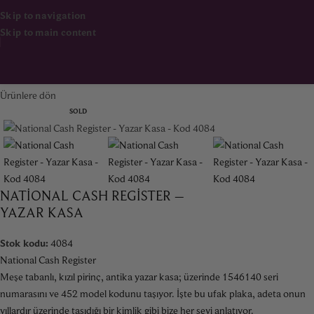
Skip to navigation
Skip to main content
Ana Sayfa
Dekorasyon & Aksesuar
Ürünlere dön
SOLD
NATIONAL CASH REGISTER –
YAZAR KASA
Stok kodu:
4084
National Cash Register
Meşe tabanlı, kızıl pirinç, antika yazar kasa; üzerinde 1546140 seri
numarasını ve 452 model kodunu taşıyor. İşte bu ufak plaka, adeta onun
yıllardır üzerinde taşıdığı bir kimlik gibi bize her şeyi anlatıyor.