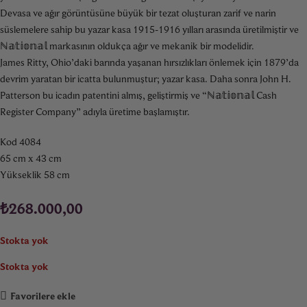
Devasa ve ağır görüntüsüne büyük bir tezat oluşturan zarif ve narin
süslemelere sahip bu yazar kasa 1915-1916 yılları arasında üretilmiştir ve
ℕ𝕒𝕥𝕚𝕠𝕟𝕒𝕝 markasının oldukça ağır ve mekanik bir modelidir.
James Ritty, Ohio’daki barında yaşanan hırsızlıkları önlemek için 1879’da
devrim yaratan bir icatta bulunmuştur; yazar kasa. Daha sonra John H.
Patterson bu icadın patentini almış, geliştirmiş ve “ℕ𝕒𝕥𝕚𝕠𝕟𝕒𝕝 Cash
Register Company” adıyla üretime başlamıştır.
Kod 4084
65 cm x 43 cm
Yükseklik 58 cm
₺
268.000,00
Stokta yok
Stokta yok
Favorilere ekle