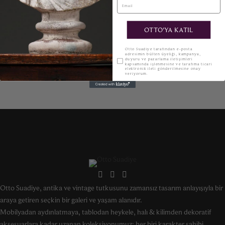
OTTO'YA KATIL
KVKK
Otto Suadiye tarafından e-posta
adresimin bülten üyeliği, kampanya,
duyuru ve pazarlama iletişimleri
kapsamında işlenmesine ve tarafıma ticari
elektronik ileti gönderilmesine onay
veriyorum.
Otto Suadiye, antika ve vintage tutkusunu zamansız tasarım anlayışıyla bir
araya getiren seçkin bir galeri ve yaşam alanıdır.
Mobilyadan aydınlatmaya, tablodan heykele, halı & kilimden dekoratif
aksesuarlara kadar uzanan koleksiyonumuz; her biri karakter sahibi,