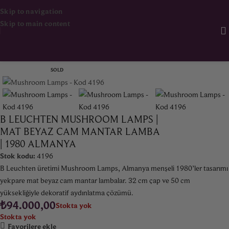
Skip to navigation
Skip to main content
Ana Sayfa
Aydınlatma
SOLD
B LEUCHTEN MUSHROOM LAMPS |
MAT BEYAZ CAM MANTAR LAMBA
| 1980 ALMANYA
Stok kodu:
4196
B Leuchten üretimi Mushroom Lamps, Almanya menşeli 1980’ler tasarımı
yekpare mat beyaz cam mantar lambalar. 32 cm çap ve 50 cm
yüksekliğiyle dekoratif aydınlatma çözümü.
₺
94.000,00
Stokta yok
Stokta yok
Favorilere ekle