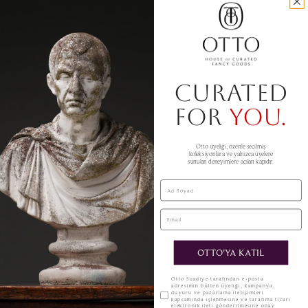
Kod 4186
90 cm x 66 cm
Oturma yükseklik 40 cm
Sırt yükseklik 80 cm
CURATED
Ayak taburesi 60 cm x 50 cm
Yükseklik 34 cm
FOR
YOU.
BENZER ÜRÜNLER
Otto üyeliği, özenle seçilmiş
koleksiyonlara ve yalnızca üyelere
sunulan deneyimlere açılan kapıdır.
Ad Soyad
Email
OTTO'YA KATIL
KVKK
Otto Suadiye tarafından e-posta
adresimin bülten üyeliği, kampanya,
duyuru ve pazarlama iletişimleri
kapsamında işlenmesine ve tarafıma ticari
elektronik ileti gönderilmesine onay