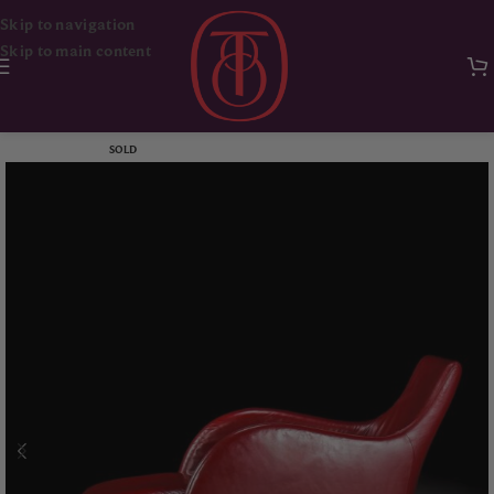
Skip to navigation
Skip to main content
Ana Sayfa
Mobilya
Oturma Grupları
SOLD