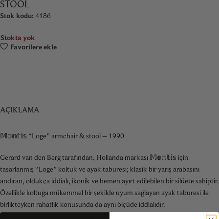
STOOL
Stok kodu:
4186
Stokta yok
Favorilere ekle
AÇIKLAMA
𝕄𝕠𝕟𝕥𝕚𝕤 “Loge” armchair & stool – 1990
Gerard van den Berg tarafından, Hollanda markası 𝕄𝕠𝕟𝕥𝕚𝕤 için
tasarlanmış “Loge” koltuk ve ayak taburesi; klasik bir yarış arabasını
andıran, oldukça iddialı, ikonik ve hemen ayırt edilebilen bir silüete sahiptir.
Özellikle koltuğa mükemmel bir şekilde uyum sağlayan ayak taburesi ile
birlikteyken rahatlık konusunda da aynı ölçüde iddialıdır.