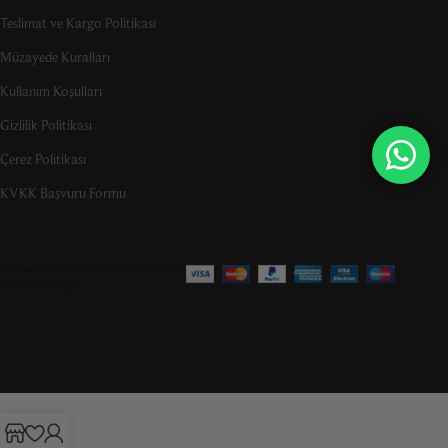
Teslimat ve Kargo Politikası
Müzayede Kuralları
Kullanım Koşulları
Gizlilik Politikası
Çerez Politikası
KVKK Başvuru Formu
Ottosuadiye.com 2026 © Tüm Hakları Saklıdır
| İstanbul - Türkiye