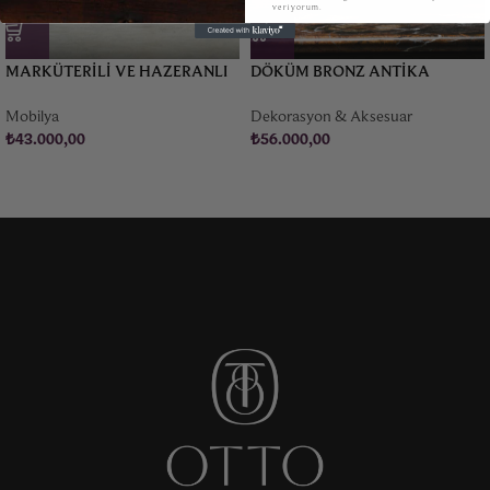
veriyorum.
MARKÜTERILI VE HAZERANLI
DÖKÜM BRONZ ANTIKA
FRANSIZ BANKET
“TAZZA” – 1876
Mobilya
Dekorasyon & Aksesuar
₺
43.000,00
₺
56.000,00