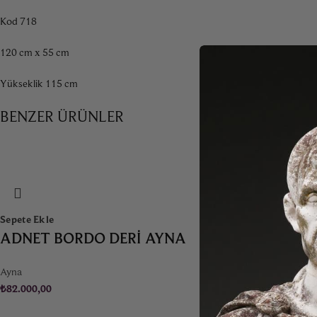
Kod 718
120 cm x 55 cm
Yükseklik 115 cm
BENZER ÜRÜNLER
Sepete Ekle
ADNET BORDO DERI AYNA
Ayna
₺
82.000,00