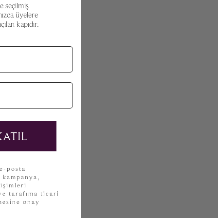
e seçilmiş
nızca üyelere
ılan kapıdır.
KATIL
 e-posta
, kampanya,
işimleri
e tarafıma ticari
lmesine onay