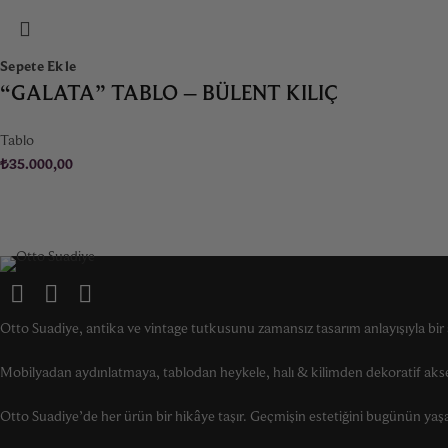
Sepete Ekle
“GALATA” TABLO – BÜLENT KILIÇ
Tablo
₺
35.000,00
Otto Suadiye, antika ve vintage tutkusunu zamansız tasarım anlayışıyla bir a
Mobilyadan aydınlatmaya, tablodan heykele, halı & kilimden dekoratif akse
Otto Suadiye’de her ürün bir hikâye taşır. Geçmişin estetiğini bugünün yaşam 