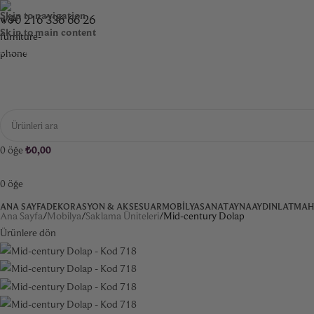
Skip to navigation
+90 216 336 66 26
Skip to main content
BIZE ULAŞIN
0
öğe
₺
0,00
0
öğe
ANA SAYFA
DEKORASYON & AKSESUAR
MOBILYA
SANAT
AYNA
AYDINLATMA
H
Ana Sayfa
Mobilya
Saklama Üniteleri
Mid-century Dolap
Ürünlere dön