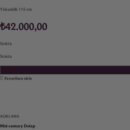
Yükseklik 115 cm
₺
42.000,00
Stokta
Stokta
Favorilere ekle
AÇIKLAMA
Mid-century Dolap