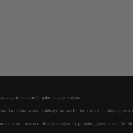
raya getiren seçkin bir galeri ve yaşam alanıdır.
suarlara kadar uzanan koleksiyonumuz; her biri karakter sahibi, özgün ve ö
alanlarına taşıyan nadir ve koleksiyonluk parçaları, güvenilir ve şeffaf bir 