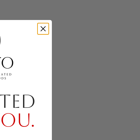
TED
YOU.