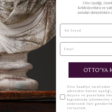
Otto üyeliği, özenl
koleksiyonlara ve yal
sunulan deneyimlere aç
Ad Soyad
Email
OTTO'YA 
KVKK
Otto Suadiye tarafından
adresimin bülten üyeliği
duyuru ve pazarlama ilet
kapsamında işlenmesine v
elektronik ileti gönderi
veriyorum.