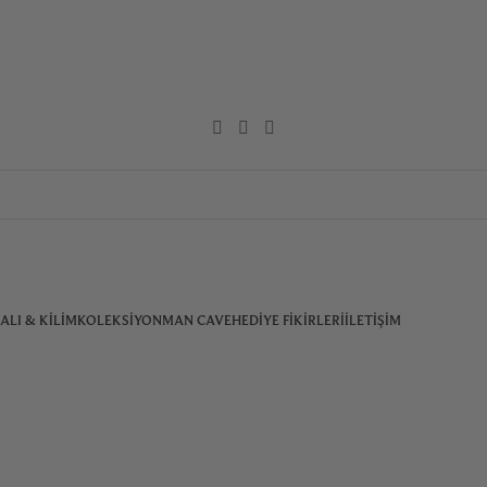
ALI & KILIM
KOLEKSIYON
MAN CAVE
HEDIYE FIKIRLERI
İLETIŞIM