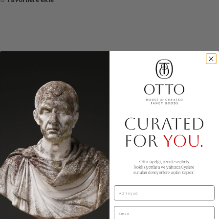
AÇIKLAMA
Mantar Başlıklı Döküm Demir Lambalar – Hollanda
Döküm demir tabanlı, metal başlıklı, çift lamba.
CURATED
Kod 4726
FOR
YOU.
Şapka çap 36 cm
Otto üyeliği, özenle seçilmiş
koleksiyonlara ve yalnızca üyelere
Taban çap 20 cm
sunulan deneyimlere açılan kapıdır.
Ad Soyad
Yükseklik 92 cm
Email
BENZER ÜRÜNLER