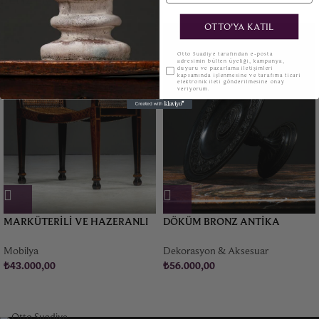
OTTO'YA KATIL
KVKK
Otto Suadiye tarafından e-posta
adresimin bülten üyeliği, kampanya,
duyuru ve pazarlama iletişimleri
kapsamında işlenmesine ve tarafıma ticari
elektronik ileti gönderilmesine onay
veriyorum.
MARKÜTERILI VE HAZERANLI
DÖKÜM BRONZ ANTIKA
FRANSIZ BANKET
“TAZZA” – 1876
Mobilya
Dekorasyon & Aksesuar
₺
43.000,00
₺
56.000,00