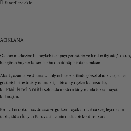
Favorilere ekle
AÇIKLAMA
Odanın merkezine bu heykelsi sehpayı yerleştirin ve bırakın ilgi odağı olsun,
her gören hayran kalsın, bir bakan dönüp bir daha baksın!
Abartı, azamet ve drama… İtalyan Barok stilinde görsel olarak çarpıcı ve
gösterişli bir estetik yaratmak için bir araya gelen bu unsurlar;
bu 𝕄𝕒𝕚𝕥𝕝𝕒𝕟𝕕-𝕊𝕞𝕚𝕥𝕙 sehpada modern bir yorumla tekrar hayat
bulmuştur.
Bronzdan dökülmüş devasa ve görkemli ayakları açıkça sergileyen cam
tabla; iddialı İtalyan Barok stiline minimalist bir kontrast sunar.