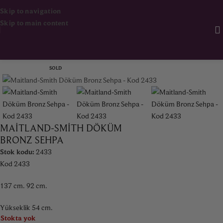
Skip to navigation
Skip to main content
Ana Sayfa
Mobilya
Masa & Sehpa
SOLD
MAITLAND-SMITH DÖKÜM
BRONZ SEHPA
Stok kodu:
2433
Kod 2433
137 cm. 92 cm.
Yükseklik 54 cm.
Stokta yok