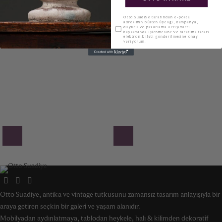
KVKK
Otto Suadiye tarafından e-posta
adresimin bülten üyeliği, kampanya,
duyuru ve pazarlama iletişimleri
kapsamında işlenmesine ve tarafıma ticari
elektronik ileti gönderilmesine onay
veriyorum.
Otto Suadiye, antika ve vintage tutkusunu zamansız tasarım anlayışıyla bir
araya getiren seçkin bir galeri ve yaşam alanıdır.
Mobilyadan aydınlatmaya, tablodan heykele, halı & kilimden dekoratif