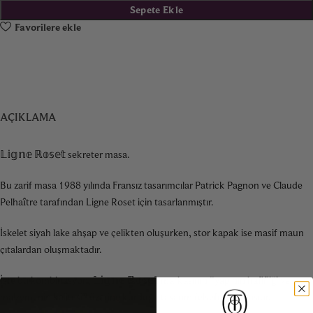
Sepete Ekle
Favorilere ekle
AÇIKLAMA
𝕃𝕚𝕘𝕟𝕖 ℝ𝕠𝕤𝕖𝕥 sekreter masa.
Bu zarif masa 1988 yılında Fransız tasarımcılar Patrick Pagnon ve Claude
Pelhaître tarafından Ligne Roset için tasarlanmıştır.
İskelet siyah lake ahşap ve çelikten oluşurken, stor kapak ise masif maun
çıtalardan oluşmaktadır.
İşte bu kombinasyon, 𝕃𝕚𝕘𝕟𝕖 ℝ𝕠𝕤𝕖𝕥 markasının “yapının hafifliği ve
malzemenin kalitesi” üzerine kurduğu tasarım felsefesini yansıtır.