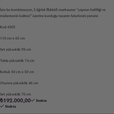
İşte bu kombinasyon, 𝕃𝕚𝕘𝕟𝕖 ℝ𝕠𝕤𝕖𝕥 markasının “yapının hafifliği ve
malzemenin kalitesi” üzerine kurduğu tasarım felsefesini yansıtır.
Kod 4305
110 cm x 65 cm
Sırt yükseklik 93 cm
Tabla yükseklik 74 cm
Koltuk 50 cm x 50 cm
Oturma yükseklik 46 cm
Sırt yükseklik 70 cm
₺
192.000,00
Stokta
Stokta