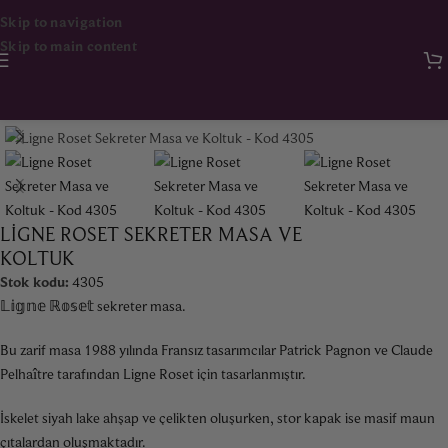
Skip to navigation
Skip to main content
Ana Sayfa
Mobilya
Masa & Sehpa
LIGNE ROSET SEKRETER MASA VE
KOLTUK
Stok kodu:
4305
𝕃𝕚𝕘𝕟𝕖 ℝ𝕠𝕤𝕖𝕥 sekreter masa.
Bu zarif masa 1988 yılında Fransız tasarımcılar Patrick Pagnon ve Claude
Pelhaître tarafından Ligne Roset için tasarlanmıştır.
İskelet siyah lake ahşap ve çelikten oluşurken, stor kapak ise masif maun
çıtalardan oluşmaktadır.