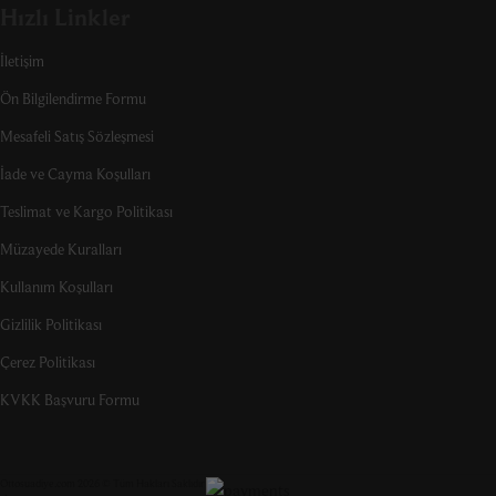
Hızlı Linkler
İletişim
Ön Bilgilendirme Formu
Mesafeli Satış Sözleşmesi
İade ve Cayma Koşulları
Teslimat ve Kargo Politikası
Müzayede Kuralları
Kullanım Koşulları
Gizlilik Politikası
Çerez Politikası
KVKK Başvuru Formu
Ottosuadiye.com 2026 © Tüm Hakları Saklıdır