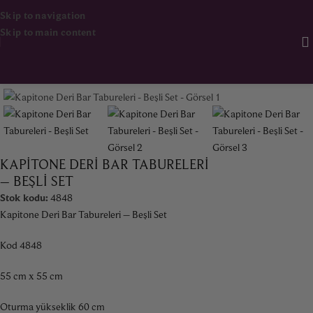
Skip to navigation
Skip to main content
Ana Sayfa
Mobilya
Oturma Grupları
KAPITONE DERI BAR TABURELERI
– BEŞLI SET
Stok kodu:
4848
Kapitone Deri Bar Tabureleri – Beşli Set
Kod 4848
55 cm x 55 cm
Oturma yükseklik 60 cm