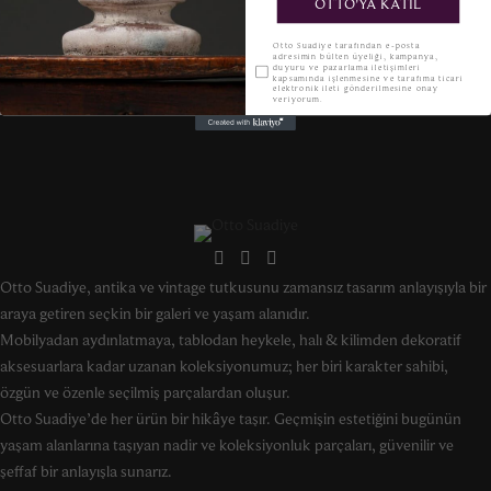
OTTO'YA KATIL
KVKK
Otto Suadiye tarafından e-posta
adresimin bülten üyeliği, kampanya,
duyuru ve pazarlama iletişimleri
kapsamında işlenmesine ve tarafıma ticari
elektronik ileti gönderilmesine onay
veriyorum.
Otto Suadiye, antika ve vintage tutkusunu zamansız tasarım anlayışıyla bir
araya getiren seçkin bir galeri ve yaşam alanıdır.
Mobilyadan aydınlatmaya, tablodan heykele, halı & kilimden dekoratif
aksesuarlara kadar uzanan koleksiyonumuz; her biri karakter sahibi,
özgün ve özenle seçilmiş parçalardan oluşur.
Otto Suadiye’de her ürün bir hikâye taşır. Geçmişin estetiğini bugünün
yaşam alanlarına taşıyan nadir ve koleksiyonluk parçaları, güvenilir ve
şeffaf bir anlayışla sunarız.