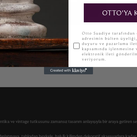
OTTO'YA 
KVKK
Otto Suadiye tarafından
adresimin bülten üyeliği
duyuru ve pazarlama ilet
RALPH LAUREN WRITER’S CHAIR
kapsamında işlenmesine v
elektronik ileti gönderi
veriyorum.
Oturma Grupları
ntika ve vintage tutkusunu zamansız tasarım anlayışıyla bir araya getiren se
ınlatmaya, tablodan heykele, halı & kilimden dekoratif aksesuarlara kada