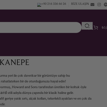
+90 216 336 66 26
BIZE ULAŞIN
₺
0,
 KANEPE
oturma yeri ile çok davetkar bir görüntüye sahip bu
 rahatlatırken bir de oturduğunuzu hayal edin!
vurmuş, Howard and Sons tarafından üretilen bir koltuk öyle
𝕣𝕕 stili adıyla dünya çapında bir klasik haline gelir.
f geriye yatık sırtı, alçak kolları, tekerlekli ayakları ve en çok da
dir.