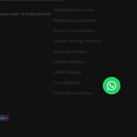
Ön Bilgilendirme Formu
şıyan nadir ve koleksiyonluk
Mesafeli Satış Sözleşmesi
İade ve Cayma Koşulları
Teslimat ve Kargo Politikası
Müzayede Kuralları
Kullanım Koşulları
Gizlilik Politikası
Çerez Politikası
KVKK Başvuru Formu