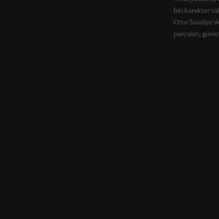
biri karakter s
Otto Suadiye’de
parçaları, güveni
Ottosuadiye.com 2026 © Tüm Hakları Saklıdır | İstanbul - Türkiye