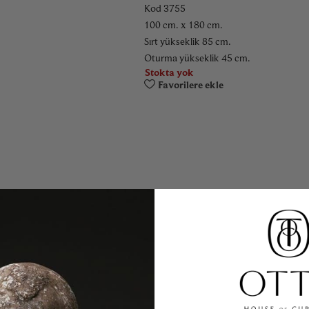
Kod 3755
100 cm. x 180 cm.
Sırt yükseklik 85 cm.
Oturma yükseklik 45 cm.
Stokta yok
Favorilere ekle