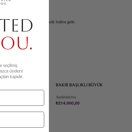
e oturduğunuzu hayal edin!
TED
dıyla dünya çapında bir klasik haline gelir.
YOU.
e seçilmiş
nızca üyelere
ılan kapıdır.
IR ARMCHAIR –
BAKIR BAŞLIKLI BÜYÜK
 FRAU
LAMBADERLER – ÇIFT
ları
Aydınlatma
0
₺
214.000,00