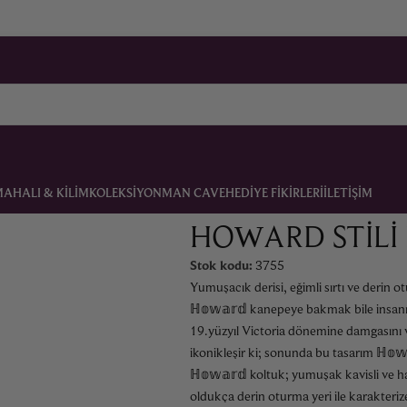
MA
HALI & KILIM
KOLEKSIYON
MAN CAVE
HEDIYE FIKIRLERI
İLETIŞIM
HOWARD STILI
Stok kodu:
3755
Yumuşacık derisi, eğimli sırtı ve derin 
ℍ𝕠𝕨𝕒𝕣𝕕 kanepeye bakmak bile insanı
19.yüzyıl Victoria dönemine damgasını 
ikonikleşir ki; sonunda bu tasarım ℍ𝕠𝕨𝕒
ℍ𝕠𝕨𝕒𝕣𝕕 koltuk; yumuşak kavisli ve hafi
oldukça derin oturma yeri ile karakterize