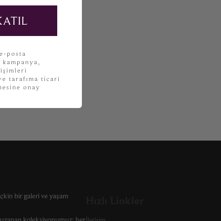
KATIL
 e-posta
, kampanya,
işimleri
e tarafıma ticari
lmesine onay
çkin bir galeri ve yaşam
Hızlı Linkler
r uzanan koleksiyonumuz; her
İletişim