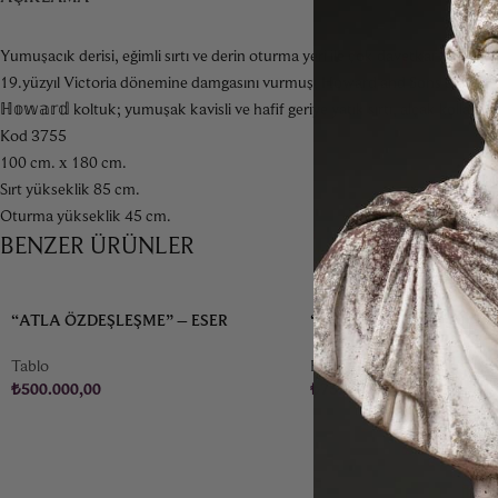
Yumuşacık derisi, eğimli sırtı ve derin oturma yeri ile çok davetkar bir gö
19.yüzyıl Victoria dönemine damgasını vurmuş, Howard and Sons tarafından üre
ℍ𝕠𝕨𝕒𝕣𝕕 koltuk; yumuşak kavisli ve hafif geriye yatık sırtı, alçak kolları,
Kod 3755
100 cm. x 180 cm.
Sırt yükseklik 85 cm.
Oturma yükseklik 45 cm.
BENZER ÜRÜNLER
“ATLA ÖZDEŞLEŞME” – ESER
“GELIN AĞLATAN” CICIM
AFACAN (1953-)
1935
Tablo
Halı & Kilim
₺
500.000,00
₺
75.000,00