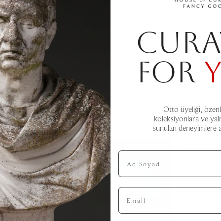
rüntüye sahip bu ℍ𝕠𝕨𝕒𝕣𝕕 kanepeye bakmak bile insanı rahatlatırken bir d
CURA
tilen bir koltuk öyle ikonikleşir ki; sonunda bu tasarım ℍ𝕠𝕨𝕒𝕣𝕕 stili a
 tekerlekli ayakları ve en çok da oldukça derin oturma yeri ile karakterizedir.
FOR
Otto üyeliği, özenl
koleksiyonlara ve yal
sunulan deneyimlere aç
SOLD
 KILIM –
VANITY FA
POLTRONA
Ad Soyad
Oturma Grup
₺
220.000,0
Email