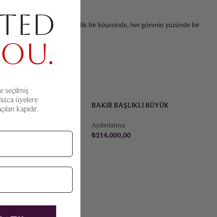
TED
ızda veya evinizin beklenmedik bir köşesinde, her görenin yüzünde bir
YOU.
e seçilmiş
nızca üyelere
IR ARMCHAIR –
BAKIR BAŞLIKLI BÜYÜK
ılan kapıdır.
 FRAU
LAMBADERLER – ÇIFT
ları
Aydınlatma
0
₺
214.000,00