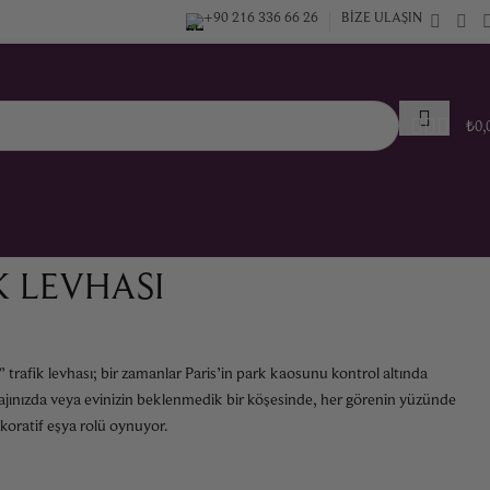
+90 216 336 66 26
BIZE ULAŞIN
₺
0,
K LEVHASI
trafik levhası; bir zamanlar Paris’in park kaosunu kontrol altında
ajınızda veya evinizin beklenmedik bir köşesinde, her görenin yüzünde
koratif eşya rolü oynuyor.