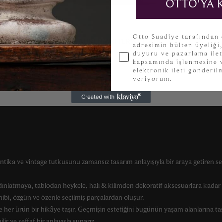
OTTO'YA 
 KILIM –
KVKK
Otto Suadiye tarafından
RALPH LAUREN WRITER’S CHAIR
adresimin bülten üyeliği
duyuru ve pazarlama ilet
Oturma Grupları
kapsamında işlenmesine v
elektronik ileti gönderi
veriyorum.
ntika ve vintage tutkusunu zamansız tasarım anlayışıyla bir araya getiren se
ınlatmaya, tablodan heykele, halı & kilimden dekoratif aksesuarlara kada
ahibi, özgün ve özenle seçilmiş parçalardan oluşur.
 her ürün bir hikâye taşır. Geçmişin estetiğini bugünün yaşam alanlarına ta
lir ve şeffaf bir anlayışla sunarız.