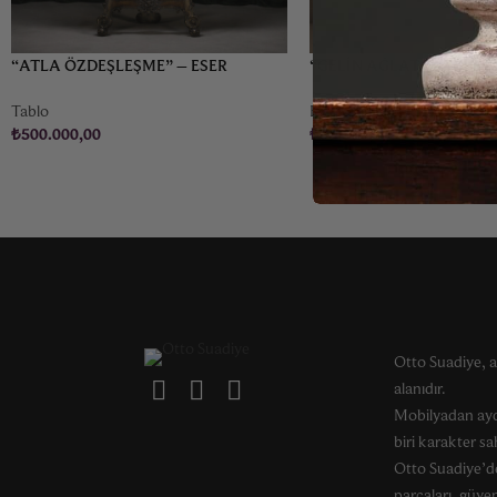
“ATLA ÖZDEŞLEŞME” – ESER
“GELIN AĞLATAN” CICIM
AFACAN (1953-)
1935
Tablo
Halı & Kilim
₺
500.000,00
₺
75.000,00
Otto Suadiye, a
alanıdır.
Mobilyadan ayd
biri karakter s
Otto Suadiye’de
parçaları, güveni