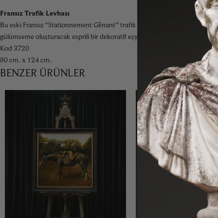
Fransız Trafik Levhası
Bu eski Fransız “Stationnement Gênant” trafik levhası; bir zamanlar Paris’
gülümseme oluşturacak esprili bir dekoratif eşya rolü oynuyor.
Kod 3720
80 cm. x 124 cm.
BENZER ÜRÜNLER