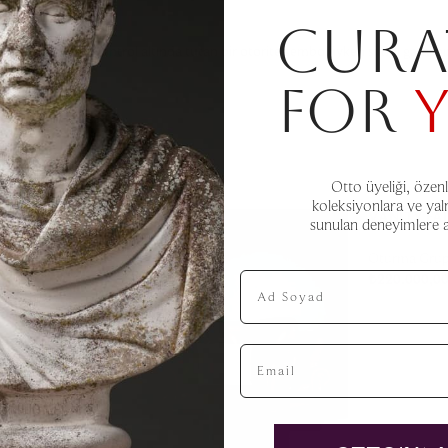
CURA
in park kaosunu kontrol altında tutan bir otorite sembolüyken şimdi garajın
FOR
Otto üyeliği, özenl
SOLD
koleksiyonlara ve yal
VANITY FA
sunulan deneyimlere aç
POLTRONA
Oturma Grup
Ad Soyad
₺
220.000,0
Email