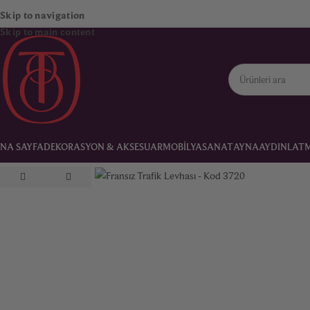
Skip to navigation
Skip to main content
NA SAYFA
DEKORASYON & AKSESUAR
MOBILYA
SANAT
AYNA
AYDINLAT
Ana Sayfa
Dekorasyon & Aksesuar
Fransız Trafik Levhası