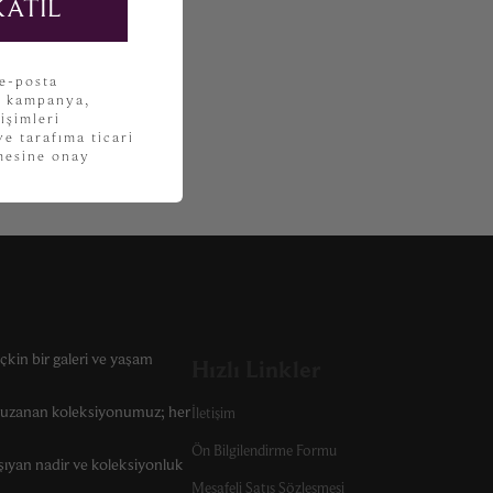
KATIL
 e-posta
, kampanya,
işimleri
e tarafıma ticari
lmesine onay
çkin bir galeri ve yaşam
Hızlı Linkler
r uzanan koleksiyonumuz; her
İletişim
Ön Bilgilendirme Formu
şıyan nadir ve koleksiyonluk
Mesafeli Satış Sözleşmesi