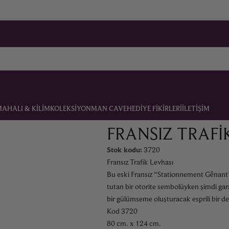
MA
HALI & KILIM
KOLEKSIYON
MAN CAVE
HEDIYE FIKIRLERI
İLETIŞIM
FRANSIZ TRAFI
Stok kodu:
3720
Fransız Trafik Levhası
Bu eski Fransız “Stationnement Gênant” 
tutan bir otorite sembolüyken şimdi gar
bir gülümseme oluşturacak esprili bir de
Kod 3720
80 cm. x 124 cm.