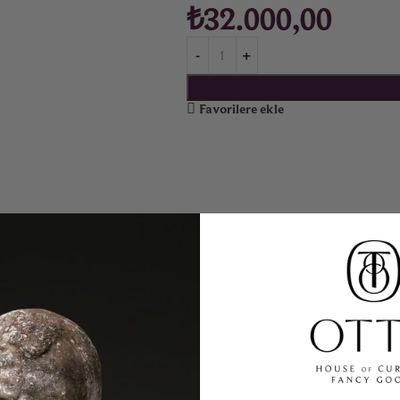
₺
32.000,00
Favorilere ekle