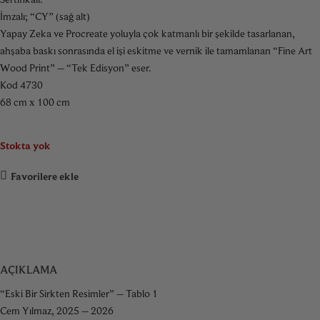
İmzalı; “CY” (sağ alt)
Yapay Zeka ve Procreate yoluyla çok katmanlı bir şekilde tasarlanan,
ahşaba baskı sonrasında el işi eskitme ve vernik ile tamamlanan “Fine Art
Wood Print” – “Tek Edisyon” eser.
Kod 4730
68 cm x 100 cm
Stokta yok
Favorilere ekle
AÇIKLAMA
“Eski Bir Sirkten Resimler” – Tablo 1
Cem Yılmaz, 2025 – 2026