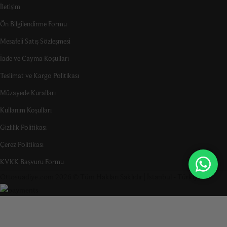
İletişim
Ön Bilgilendirme Formu
Mesafeli Satış Sözleşmesi
İade ve Cayma Koşulları
Teslimat ve Kargo Politikası
Müzayede Kuralları
Kullanım Koşulları
Gizlilik Politikası
Çerez Politikası
KVKK Başvuru Formu
Ottosuadiye.com 2026 © Tüm Hakları Saklıdır | İstanbul - Türkiye