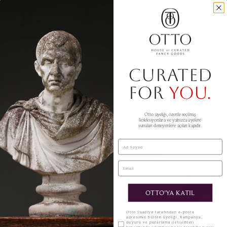
CURATED
FOR
YOU.
Otto üyeliği, özenle seçilmiş
koleksiyonlara ve yalnızca üyelere
sunulan deneyimlere açılan kapıdır.
Ad Soyad
Email
OTTO'YA KATIL
KVKK
Otto Suadiye tarafından e-posta
adresimin bülten üyeliği, kampanya,
duyuru ve pazarlama iletişimleri
kapsamında işlenmesine ve tarafıma ticari