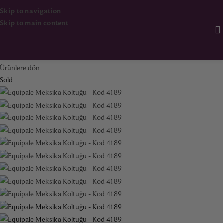
Skip to navigation
Skip to main content
Ana Sayfa
Mobilya
Oturma Grupları
Ürünlere dön
Sold