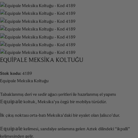
EQUIPALE MEKSIKA KOLTUĞU
Stok kodu:
4189
Equipale Meksika Koltuğu
Tabaklanmış deri ve sedir ağacı şeritleri ile hazırlanmış el yapımı
𝔼𝕢𝕦𝕚𝕡𝕒𝕝𝕖 koltuk, Meksika’ya özgü bir mobilya türüdür.
İlk çıkış noktası orta-batı Meksika’daki bir eyalet olan Jalisco’dur.
𝔼𝕢𝕦𝕚𝕡𝕒𝕝𝕖 kelimesi, sandalye anlamına gelen Aztek dilindeki “ikpalli”
kelimesinden gelir.