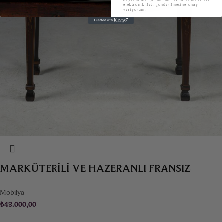
elektronik ileti gönderilmesine onay
veriyorum.
MARKÜTERILI VE HAZERANLI FRANSIZ
BANKET
Mobilya
₺
43.000,00