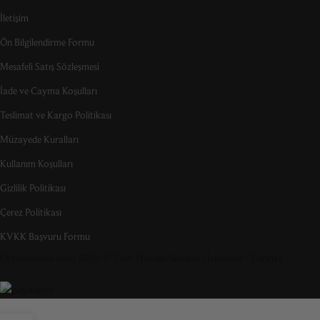
İletişim
Ön Bilgilendirme Formu
Mesafeli Satış Sözleşmesi
İade ve Cayma Koşulları
Teslimat ve Kargo Politikası
Müzayede Kuralları
Kullanım Koşulları
Gizlilik Politikası
Çerez Politikası
KVKK Başvuru Formu
Ottosuadiye.com 2026 © Tüm Hakları Saklıdır | İstanbul - Türkiye