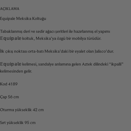
AÇIKLAMA
Equipale Meksika Koltuğu
Tabaklanmış deri ve sedir ağacı şeritleri ile hazırlanmış el yapımı
𝔼𝕢𝕦𝕚𝕡𝕒𝕝𝕖 koltuk, Meksika’ya özgü bir mobilya türüdür.
İlk çıkış noktası orta-batı Meksika’daki bir eyalet olan Jalisco’dur.
𝔼𝕢𝕦𝕚𝕡𝕒𝕝𝕖 kelimesi, sandalye anlamına gelen Aztek dilindeki “ikpalli”
kelimesinden gelir.
Kod 4189
Çap 56 cm
Oturma yükseklik 42 cm
Sırt yükseklik 95 cm