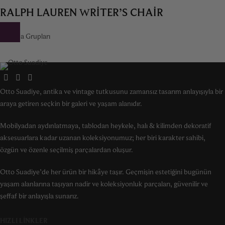
RALPH LAUREN WRITER’S CHAIR
Oturma Grupları
Otto Suadiye, antika ve vintage tutkusunu zamansız tasarım anlayışıyla bir
araya getiren seçkin bir galeri ve yaşam alanıdır.
Mobilyadan aydınlatmaya, tablodan heykele, halı & kilimden dekoratif
aksesuarlara kadar uzanan koleksiyonumuz; her biri karakter sahibi,
özgün ve özenle seçilmiş parçalardan oluşur.
Otto Suadiye’de her ürün bir hikâye taşır. Geçmişin estetiğini bugünün
yaşam alanlarına taşıyan nadir ve koleksiyonluk parçaları, güvenilir ve
şeffaf bir anlayışla sunarız.
HIZLI LINKLER