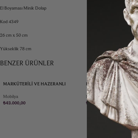
El Boyaması Minik Dolap
Kod 4349
26 cm x 50 cm
Yükseklik 78 cm
BENZER ÜRÜNLER
MARKÜTERILI VE HAZERANLI
DÖKÜM BRONZ ANTIKA 
FRANSIZ BANKET
1876
Mobilya
Dekorasyon & Aksesuar
₺
43.000,00
₺
56.000,00