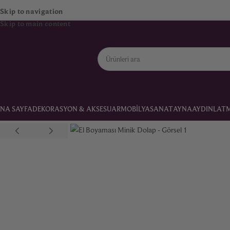
Skip to navigation
Skip to main content
NA SAYFA
DEKORASYON & AKSESUAR
MOBILYA
SANAT
AYNA
AYDINLAT
Ana Sayfa
Mobilya
Saklama Üniteleri
El Boyaması Minik Dolap