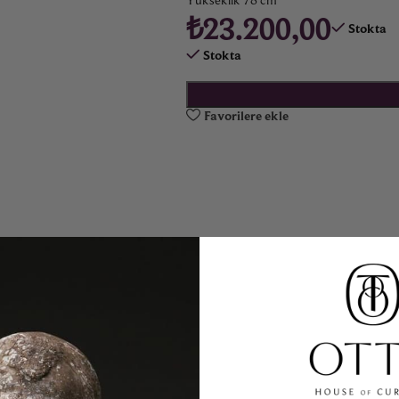
₺
23.200,00
Stokta
Stokta
Favorilere ekle