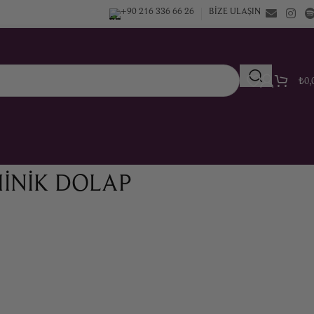
+90 216 336 66 26
BIZE ULAŞIN
₺
0,
MINIK DOLAP