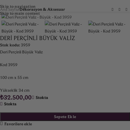
Skip to navigation
Ana Sayfa
Dekorasyon & Aksesuar
Skip to main content
DERI PERÇINLI BÜYÜK VALIZ
Stok kodu:
3959
Deri Perçinli Büyük Valiz
Kod 3959
100 cm x 55 cm
Yükseklik 34 cm
₺
32.500,00
Stokta
Stokta
Sepete Ekle
Favorilere ekle