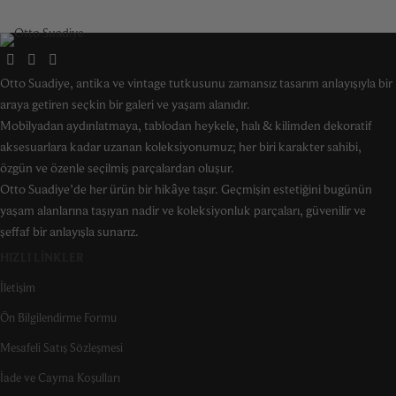
Otto Suadiye, antika ve vintage tutkusunu zamansız tasarım anlayışıyla bir
araya getiren seçkin bir galeri ve yaşam alanıdır.
Mobilyadan aydınlatmaya, tablodan heykele, halı & kilimden dekoratif
aksesuarlara kadar uzanan koleksiyonumuz; her biri karakter sahibi,
özgün ve özenle seçilmiş parçalardan oluşur.
Otto Suadiye’de her ürün bir hikâye taşır. Geçmişin estetiğini bugünün
yaşam alanlarına taşıyan nadir ve koleksiyonluk parçaları, güvenilir ve
şeffaf bir anlayışla sunarız.
HIZLI LINKLER
İletişim
Ön Bilgilendirme Formu
Mesafeli Satış Sözleşmesi
İade ve Cayma Koşulları