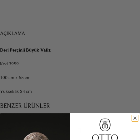
AÇIKLAMA
Deri Perçinli Büyük Valiz
Kod 3959
100 cm x 55 cm
Yükseklik 34 cm
BENZER ÜRÜNLER