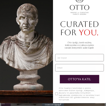
Coca-Cola Cam Altı Boyama Ayna
Kod 2462
CURATED
66 cm x 51 cm
FOR
YOU.
BENZER ÜRÜNLER
Otto üyeliği, özenle seçilmiş
koleksiyonlara ve yalnızca üyelere
sunulan deneyimlere açılan kapıdır.
Ad Soyad
Email
OTTO'YA KATIL
KVKK
Otto Suadiye tarafından e-posta
adresimin bülten üyeliği, kampanya,
duyuru ve pazarlama iletişimleri
kapsamında işlenmesine ve tarafıma ticari
elektronik ileti gönderilmesine onay
veriyorum.