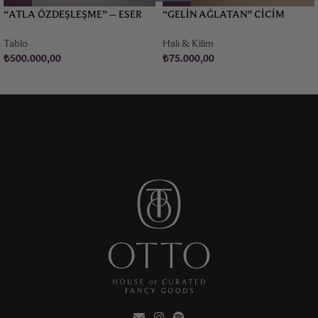
“ATLA ÖZDEŞLEŞME” – ESER
“GELIN AĞLATAN” CICIM
AFACAN (1953-)
KILIM – 1935
Tablo
Halı & Kilim
₺
500.000,00
₺
75.000,00