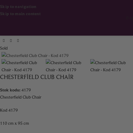
Skip to navigation
Skip to main content
0
ö
Ana Sayfa
Mobilya
Oturma Grupları
Sold
CHESTERFIELD CLUB CHAIR
Stok kodu:
4179
Chesterfield Club Chair
Kod 4179
110 cm x 95 cm