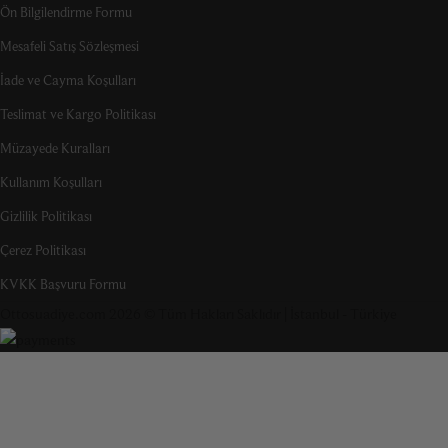
Ön Bilgilendirme Formu
Mesafeli Satış Sözleşmesi
İade ve Cayma Koşulları
Teslimat ve Kargo Politikası
Müzayede Kuralları
Kullanım Koşulları
Gizlilik Politikası
Çerez Politikası
KVKK Başvuru Formu
Ottosuadiye.com 2026 © Tüm Hakları Saklıdır | İstanbul - Türkiye