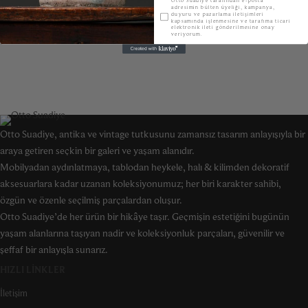
Otto Suadiye tarafından e-posta
adresimin bülten üyeliği, kampanya,
duyuru ve pazarlama iletişimleri
kapsamında işlenmesine ve tarafıma ticari
elektronik ileti gönderilmesine onay
veriyorum.
Otto Suadiye, antika ve vintage tutkusunu zamansız tasarım anlayışıyla bir
araya getiren seçkin bir galeri ve yaşam alanıdır.
Mobilyadan aydınlatmaya, tablodan heykele, halı & kilimden dekoratif
aksesuarlara kadar uzanan koleksiyonumuz; her biri karakter sahibi,
özgün ve özenle seçilmiş parçalardan oluşur.
Otto Suadiye’de her ürün bir hikâye taşır. Geçmişin estetiğini bugünün
yaşam alanlarına taşıyan nadir ve koleksiyonluk parçaları, güvenilir ve
şeffaf bir anlayışla sunarız.
HIZLI LINKLER
İletişim