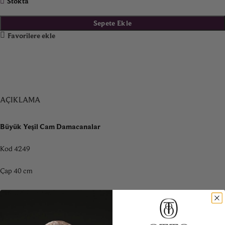
Stokta
Sepete Ekle
Favorilere ekle
AÇIKLAMA
Büyük Yeşil Cam Damacanalar
Kod 4249
Çap 40 cm
Yükseklik 58 cm
İki adet fiyatıdır.