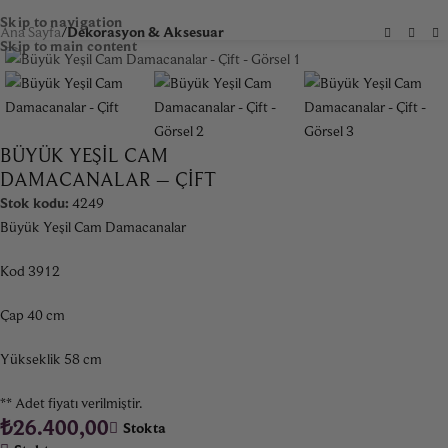
Skip to navigation
Ana Sayfa
Dekorasyon & Aksesuar
Skip to main content
BÜYÜK YEŞIL CAM
DAMACANALAR – ÇIFT
Stok kodu:
4249
Büyük Yeşil Cam Damacanalar
Kod 3912
Çap 40 cm
Yükseklik 58 cm
** Adet fiyatı verilmiştir.
₺
26.400,00
Stokta