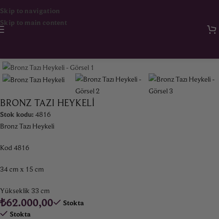
Skip to navigation
Skip to main content
Ana Sayfa
Sanat
Heykel
BRONZ TAZI HEYKELI
Stok kodu:
4816
Bronz Tazı Heykeli
Kod 4816
34 cm x 15 cm
Yükseklik 33 cm
₺
62.000,00
Stokta
Stokta