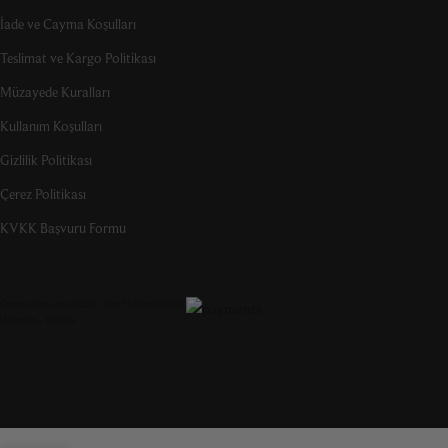
İade ve Cayma Koşulları
Teslimat ve Kargo Politikası
Müzayede Kuralları
Kullanım Koşulları
Gizlilik Politikası
Çerez Politikası
KVKK Başvuru Formu
Ottosuadiye.com 2026 © Tüm Hakları Saklıdır
| İstanbul - Türkiye