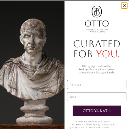
MARKÜTERILI VE HAZERANLI
DÖKÜM BRONZ ANTIKA
FRANSIZ BANKET
“TAZZA” – 1876
Mobilya
Dekorasyon & Aksesuar
₺
43.000,00
₺
56.000,00
CURATED
FOR
YOU.
Otto üyeliği, özenle seçilmiş
koleksiyonlara ve yalnızca üyelere
sunulan deneyimlere açılan kapıdır.
Ad Soyad
Email
OTTO'YA KATIL
KVKK
Otto Suadiye tarafından e-posta
adresimin bülten üyeliği, kampanya,
duyuru ve pazarlama iletişimleri