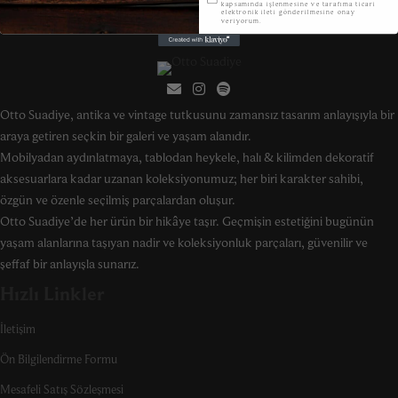
kapsamında işlenmesine ve tarafıma ticari
elektronik ileti gönderilmesine onay
veriyorum.
Otto Suadiye, antika ve vintage tutkusunu zamansız tasarım anlayışıyla bir
araya getiren seçkin bir galeri ve yaşam alanıdır.
Mobilyadan aydınlatmaya, tablodan heykele, halı & kilimden dekoratif
aksesuarlara kadar uzanan koleksiyonumuz; her biri karakter sahibi,
özgün ve özenle seçilmiş parçalardan oluşur.
Otto Suadiye’de her ürün bir hikâye taşır. Geçmişin estetiğini bugünün
yaşam alanlarına taşıyan nadir ve koleksiyonluk parçaları, güvenilir ve
şeffaf bir anlayışla sunarız.
Hızlı Linkler
İletişim
Ön Bilgilendirme Formu
Mesafeli Satış Sözleşmesi