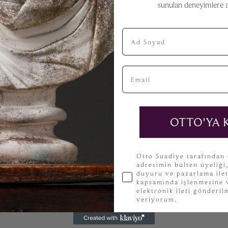
sunulan deneyimlere aç
Ad Soyad
Email
OTTO'YA 
KVKK
Otto Suadiye tarafından
adresimin bülten üyeliği
duyuru ve pazarlama ilet
kapsamında işlenmesine v
elektronik ileti gönderi
veriyorum.