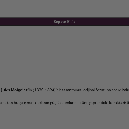
Sepete Ekle
n
Jules Moigniez
’in (1835-1894) bir tasarımının, orijinal formuna sadık k
ansıtan bu çalışma; kaplanın güçlü adımlarını, kürk yapısındaki karakteristi