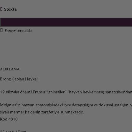
Stokta
Favorilere ekle
AÇIKLAMA
Bronz Kaplan Heykeli
19.yüzyılın önemli Fransız “animalier” (hayvan heykeltıraşı) sanatçılarında
Moigniez’in hayvan anatomisindeki ince detaycılığını ve dokusal ustalığını y
siyah mermer kaidenin zarafetiyle sunmaktadır.
Kod 4810
35 cm x 15 cm