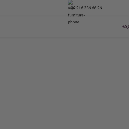
BIZE ULAŞ
+90 216 336 66 26
₺
0,