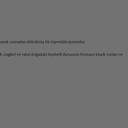
alınarak sonradan dökülmüş bir röprodüksiyonudur.
k çizgileri ve vahşi doğadaki heybetli duruşunu bronzun klasik tonları ve