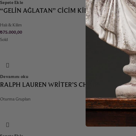
Sepete Ekle
“GELIN AĞLATAN” CICIM KILIM – 1935
Halı & Kilim
₺
75.000,00
Sold
Devamını oku
RALPH LAUREN WRITER’S CHAIR
Oturma Grupları
Sepete Ekle