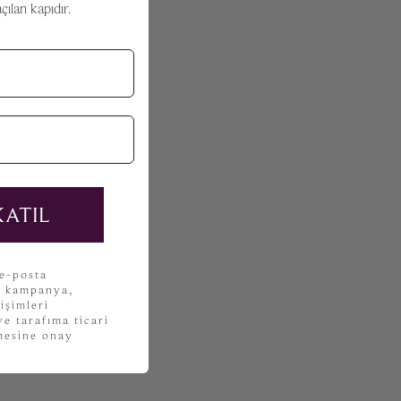
ılan kapıdır.
KATIL
 e-posta
, kampanya,
işimleri
e tarafıma ticari
lmesine onay