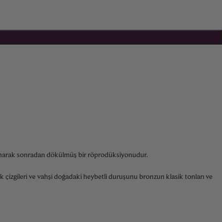
alınarak sonradan dökülmüş bir röprodüksiyonudur.
k çizgileri ve vahşi doğadaki heybetli duruşunu bronzun klasik tonları ve