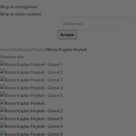
Skip to navigation
Skip to main content
Arama
NA SAYFA
DEKORASYON & AKSESUAR
MOBILYA
SANAT
AYNA
AYDINLAT
Ana Sayfa
Sanat
Heykel
Bronz Kaplan Heykeli
Ürünlere dön