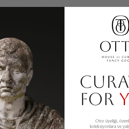
CURA
FOR
Otto üyeliği, özenl
koleksiyonlara ve yal