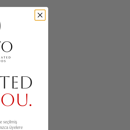
TED
YOU.
e seçilmiş
nızca üyelere