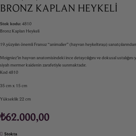
BRONZ KAPLAN HEYKELI
Stok kodu:
4810
Bronz Kaplan Heykeli
19.yüzyılın önemli Fransız “animalier” (hayvan heykeltıraşı) sanatçılarında
Moigniez’in hayvan anatomisindeki ince detaycılığını ve dokusal ustalığını y
siyah mermer kaidenin zarafetiyle sunmaktadır.
Kod 4810
35 cm x 15 cm
Yükseklik 22 cm
₺
62.000,00
Stokta