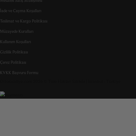
Mesafeli Satış Sözleşmesi
İade ve Cayma Koşulları
Teslimat ve Kargo Politikası
Müzayede Kuralları
Kullanım Koşulları
Gizlilik Politikası
Çerez Politikası
KVKK Başvuru Formu
Ottosuadiye.com 2026 © Tüm Hakları Saklıdır | İstanbul - Türkiye