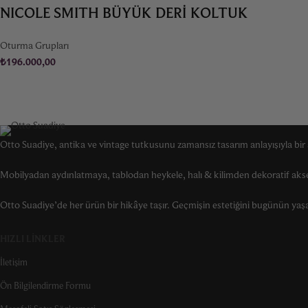
NICOLE SMITH BÜYÜK DERI KOLTUK
Oturma Grupları
₺
196.000,00
Otto Suadiye, antika ve vintage tutkusunu zamansız tasarım anlayışıyla bir a
Mobilyadan aydınlatmaya, tablodan heykele, halı & kilimden dekoratif akse
Otto Suadiye’de her ürün bir hikâye taşır. Geçmişin estetiğini bugünün yaşam 
HIZLI LINKLER
İletişim
Ön Bilgilendirme Formu