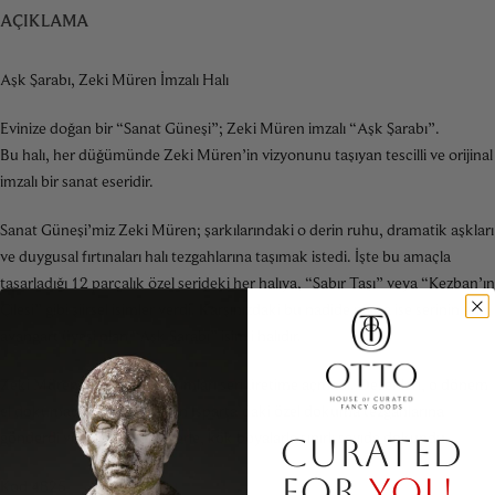
AÇIKLAMA
Aşk Şarabı, Zeki Müren İmzalı Halı
Evinize doğan bir “Sanat Güneşi”; Zeki Müren imzalı “Aşk Şarabı”.
Bu halı, her düğümünde Zeki Müren’in vizyonunu taşıyan tescilli ve orijinal
imzalı bir sanat eseridir.
Sanat Güneşi’miz Zeki Müren; şarkılarındaki o derin ruhu, dramatik aşkları
ve duygusal fırtınaları halı tezgahlarına taşımak istedi. İşte bu amaçla
tasarladığı 12 parçalık özel serideki her halıya, “Sabır Taşı” veya “Kezban’ın
Çilesi” gibi şiirsel isimler verdi. Karşınızdaki bu nadide parça ise serinin en
avangart üyesi olan “Aşk Şarabı” isimli halıdır.
Zeki Müren bu özgün tasarımları seri üretime açmadı. Desenleri, o dönem
el dokumacılığının kalbi olan Isparta’daki özel dokuma tezgahlarına
gönderdi ve her biri yün iplerle, kök boyalarla sınırlı sayıda dokundu.
CURATED
FOR
YOU.
Kod 4825