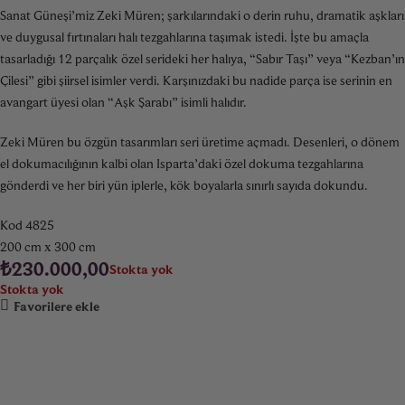
Sanat Güneşi’miz Zeki Müren; şarkılarındaki o derin ruhu, dramatik aşkları
ve duygusal fırtınaları halı tezgahlarına taşımak istedi. İşte bu amaçla
tasarladığı 12 parçalık özel serideki her halıya, “Sabır Taşı” veya “Kezban’ın
Çilesi” gibi şiirsel isimler verdi. Karşınızdaki bu nadide parça ise serinin en
avangart üyesi olan “Aşk Şarabı” isimli halıdır.
Zeki Müren bu özgün tasarımları seri üretime açmadı. Desenleri, o dönem
el dokumacılığının kalbi olan Isparta’daki özel dokuma tezgahlarına
gönderdi ve her biri yün iplerle, kök boyalarla sınırlı sayıda dokundu.
Kod 4825
200 cm x 300 cm
₺
230.000,00
Stokta yok
Stokta yok
Favorilere ekle