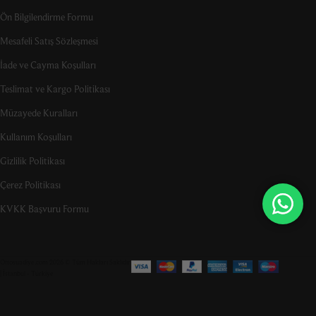
Ön Bilgilendirme Formu
Mesafeli Satış Sözleşmesi
İade ve Cayma Koşulları
Teslimat ve Kargo Politikası
Müzayede Kuralları
Kullanım Koşulları
Gizlilik Politikası
Çerez Politikası
KVKK Başvuru Formu
Ottosuadiye.com 2026 © Tüm Hakları Saklıdır
| İstanbul - Türkiye