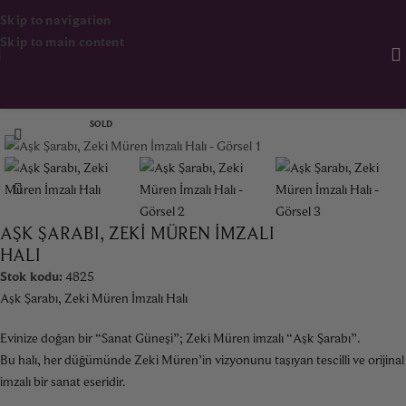
Skip to navigation
Skip to main content
Ana Sayfa
Halı & Kilim
SOLD
AŞK ŞARABI, ZEKI MÜREN İMZALI
HALI
Stok kodu:
4825
Aşk Şarabı, Zeki Müren İmzalı Halı
Evinize doğan bir “Sanat Güneşi”; Zeki Müren imzalı “Aşk Şarabı”.
Bu halı, her düğümünde Zeki Müren’in vizyonunu taşıyan tescilli ve orijinal
imzalı bir sanat eseridir.