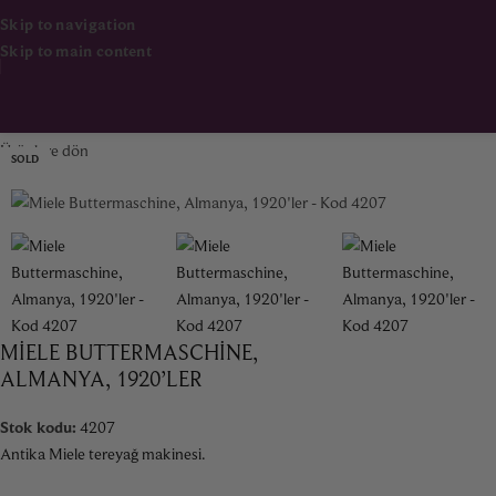
Skip to navigation
Skip to main content
Ana Sayfa
Dekorasyon & Aksesuar
Ürünlere dön
SOLD
MIELE BUTTERMASCHINE,
ALMANYA, 1920’LER
Stok kodu:
4207
Antika Miele tereyağ makinesi.