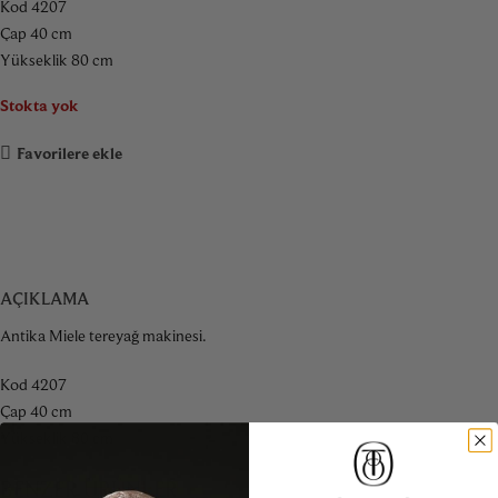
Kod 4207
Çap 40 cm
Yükseklik 80 cm
Stokta yok
Favorilere ekle
AÇIKLAMA
Antika Miele tereyağ makinesi.
Kod 4207
Çap 40 cm
Yükseklik 80 cm
BENZER ÜRÜNLER