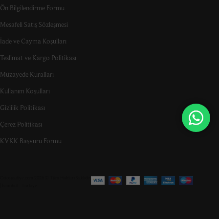
Ön Bilgilendirme Formu
Mesafeli Satış Sözleşmesi
İade ve Cayma Koşulları
Teslimat ve Kargo Politikası
Müzayede Kuralları
Kullanım Koşulları
Gizlilik Politikası
Çerez Politikası
KVKK Başvuru Formu
Ottosuadiye.com 2026 © Tüm Hakları Saklıdır
| İstanbul - Türkiye