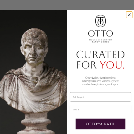
AÇIKLAMA
Antika Bakır Bakraç
CURATED
Kod 381
FOR
YOU.
Çap 30 cm
Otto üyeliği, özenle seçilmiş
Yükseklik 50 cm
koleksiyonlara ve yalnızca üyelere
sunulan deneyimlere açılan kapıdır.
BENZER ÜRÜNLER
Ad Soyad
Email
OTTO'YA KATIL