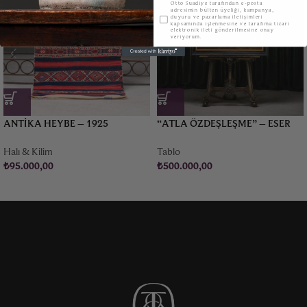
KVKK
Otto Suadiye tarafından e-posta
adresimin bülten üyeliği, kampanya,
duyuru ve pazarlama iletişimleri
kapsamında işlenmesine ve tarafıma ticari
elektronik ileti gönderilmesine onay
veriyorum.
ANTIKA HEYBE – 1925
“ATLA ÖZDEŞLEŞME” – ESER
AFACAN (1953-)
Halı & Kilim
Tablo
₺
95.000,00
₺
500.000,00