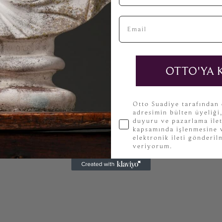
Email
OTTO'YA 
KVKK
Otto Suadiye tarafından
adresimin bülten üyeliği
duyuru ve pazarlama ilet
kapsamında işlenmesine v
elektronik ileti gönderi
veriyorum.