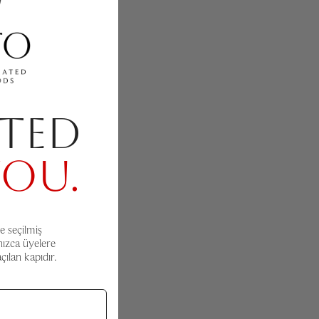
TED
YOU.
e seçilmiş
nızca üyelere
ılan kapıdır.