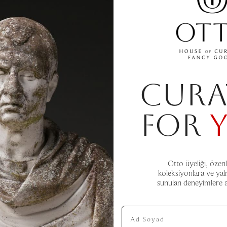
CURA
FOR
Otto üyeliği, özenl
koleksiyonlara ve yal
sunulan deneyimlere aç
Ad Soyad