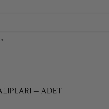
MA
HALI & KILIM
KOLEKSIYON
MAN CAVE
HEDIYE FIKIRLERI
İLETIŞIM
det
LIPLARI – ADET