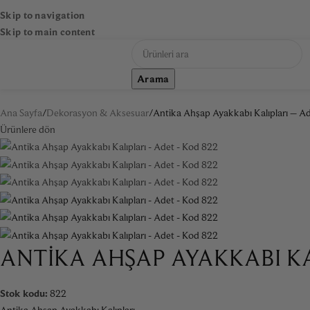
Skip to navigation
Skip to main content
Arama
NA SAYFA
DEKORASYON & AKSESUAR
MOBILYA
SANAT
AYNA
AYDINLAT
Ana Sayfa
Dekorasyon & Aksesuar
Antika Ahşap Ayakkabı Kalıpları – A
Ürünlere dön
ANTIKA AHŞAP AYAKKABI KA
Stok kodu:
822
Antika Ahşap Ayakkabı Kalıpları