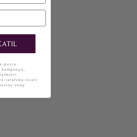
KATIL
 e-posta
, kampanya,
işimleri
e tarafıma ticari
lmesine onay