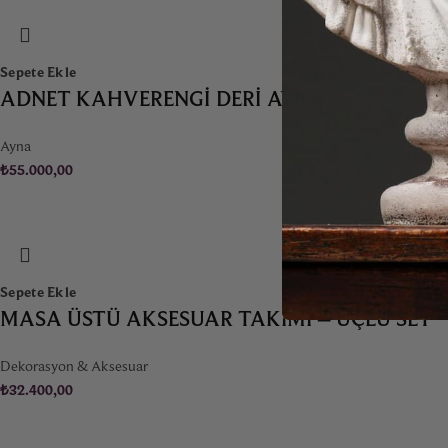
Sepete Ekle
ADNET KAHVERENGI DERI AYNA
Ayna
₺
55.000,00
Sepete Ekle
MASA ÜSTÜ AKSESUAR TAKIMI – ÜÇLÜ SET
Dekorasyon & Aksesuar
₺
32.400,00