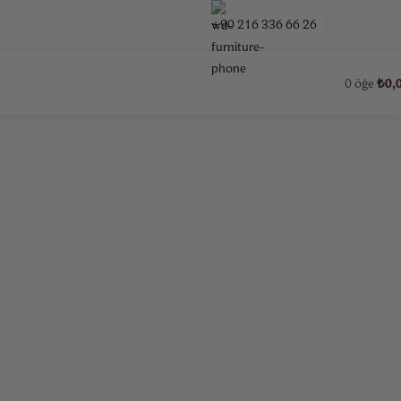
BIZE ULAŞ
+90 216 336 66 26
0
öğe
₺
0,