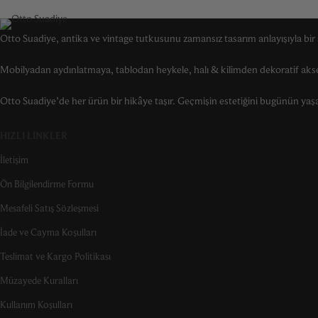
Otto Suadiye, antika ve vintage tutkusunu zamansız tasarım anlayışıyla bir a
Mobilyadan aydınlatmaya, tablodan heykele, halı & kilimden dekoratif akse
Otto Suadiye’de her ürün bir hikâye taşır. Geçmişin estetiğini bugünün yaşam 
HIZLI LINKLER
İletişim
Ön Bilgilendirme Formu
Mesafeli Satış Sözleşmesi
İade ve Cayma Koşulları
Teslimat ve Kargo Politikası
Müzayede Kuralları
Kullanım Koşulları