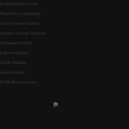
Ön Bilgilendirme Formu
Mesafeli Satış Sözleşmesi
İade ve Cayma Koşulları
Teslimat ve Kargo Politikası
Müzayede Kuralları
Kullanım Koşulları
Gizlilik Politikası
Çerez Politikası
KVKK Başvuru Formu
Ottosuadiye.com 2026 © Tüm Hakları Saklıdır
| İstanbul - Türkiye