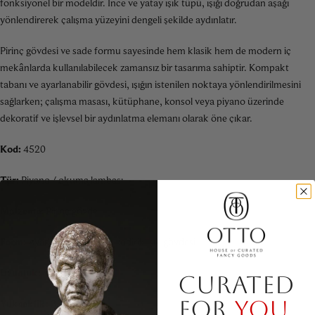
fonksiyonel bir modeldir. İnce ve yatay ışık tüpü, ışığı doğrudan aşağı
yönlendirerek çalışma yüzeyini dengeli şekilde aydınlatır.
Pirinç gövdesi ve sade formu sayesinde hem klasik hem de modern iç
mekânlarda kullanılabilecek zamansız bir tasarıma sahiptir. Kompakt
tabanı ve ayarlanabilir gövdesi, ışığın istenilen noktaya yönlendirilmesini
sağlarken; çalışma masası, kütüphane, konsol veya piyano üzerinde
dekoratif ve işlevsel bir aydınlatma elemanı olarak öne çıkar.
Kod:
4520
Tür:
Piyano / okuma lambası
Malzeme:
Pirinç gövde
Form:
Ayarlanabilir kol ve silindirik ışık gövdesi
Uzunluk:
33 cm
CURATED
FOR
YOU.
Yükseklik:
30 cm