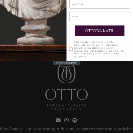
Ad Soyad
Email
OTTO'YA KATIL
KVKK
Otto Suadiye tarafından e-posta
adresimin bülten üyeliği, kampanya,
duyuru ve pazarlama iletişimleri
kapsamında işlenmesine ve tarafıma ticari
elektronik ileti gönderilmesine onay
veriyorum.
Otto Suadiye, antika ve vintage tutkusunu zamansız tasarım anlayışıyla bir