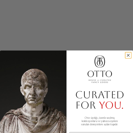
CURATED
FOR
YOU.
Otto üyeliği, özenle seçilmiş
koleksiyonlara ve yalnızca üyelere
sunulan deneyimlere açılan kapıdır.