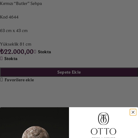
Kırmızı “Butler” Sehpa
Kod 4644
63 cm x 43 cm
Yükseklik 81 cm
₺
22.000,00
Stokta
Stokta
Sepete Ekle
Favorilere ekle
AÇIKLAMA
Kırmızı “Butler” Sehpa